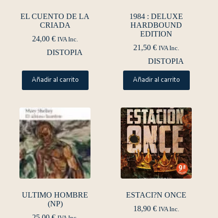
EL CUENTO DE LA
1984 : DELUXE
CRIADA
HARDBOUND
EDITION
24,00
€
IVA Inc.
21,50
€
IVA Inc.
DISTOPIA
DISTOPIA
Añadir al carrito
Añadir al carrito
ULTIMO HOMBRE
ESTACI?N ONCE
(NP)
18,90
€
IVA Inc.
25,00
€