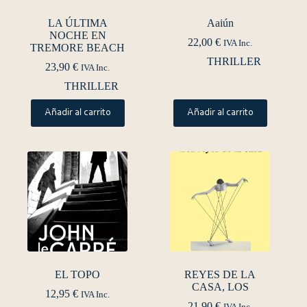
LA ÚLTIMA
Aaiún
NOCHE EN
22,00
€
IVA Inc.
TREMORE BEACH
THRILLER
23,90
€
IVA Inc.
THRILLER
Añadir al carrito
Añadir al carrito
EL TOPO
REYES DE LA
CASA, LOS
12,95
€
IVA Inc.
21,90
€