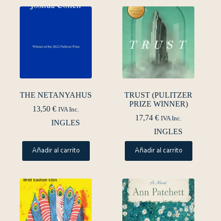
THE NETANYAHUS
TRUST (PULITZER
PRIZE WINNER)
13,50
€
IVA Inc.
17,74
€
IVA Inc.
INGLES
INGLES
Añadir al carrito
Añadir al carrito