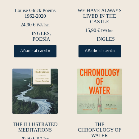
Louise Glück Poems
WE HAVE ALWAYS
1962-2020
LIVED IN THE
CASTLE
24,90
€
IVA Inc.
15,90
€
IVA Inc.
INGLES
,
POESÍA
INGLES
Añadir al carrito
Añadir al carrito
THE ILLUSTRATED
THE
MEDITATIONS
CHRONOLOGY OF
WATER
20,50
€