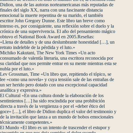
Didion, una de las autoras norteamericanas más reputadas de
finales del siglo XX, narra con una fascinante distancia
emocional la muerte repentina de su marido, el también
escritor John Gregory Dunne. Este libro tan breve como
intenso es, por consiguiente, una reflexión sobre el duelo y la
crónica de una supervivencia. El año del pensamiento mágico
obtuvo el National Book Award en 2005.Reseñas:
«Llena de detalles y de una deslumbrante honestidad […], un
retrato indeleble de la pérdida y el luto.»
Michiko Kakutani, The New York Times «Un acto
consumado de valentía literaria, una escritora reconocida por
su claridad que nos permite entrar en su mente mientras esta se
nubla por el luto.»
Lev Grossman, Time «Un libro que, repitiendo el tópico, se
lee «como una novela» y cuya tensión sale de las entrañas de
un ser herido pero dotado con una excepcional capacidad
analítica y expresiva.»
El Cultural «En una cultura donde la elaboración de los
sentimientos […] ha sido rescindida por una prohibición
directa a través de la vergüenza o por el «deber ético del
goce» […], el libro de Didion duplica el valor del testimonio y
de la invitación que lanza a un mundo de bobos emocionales
técnicamente competentes.»
El Mundo «El libro es un intento de trascender el estupor y
sinsentido en que nos deja sumidos el dolor cuando