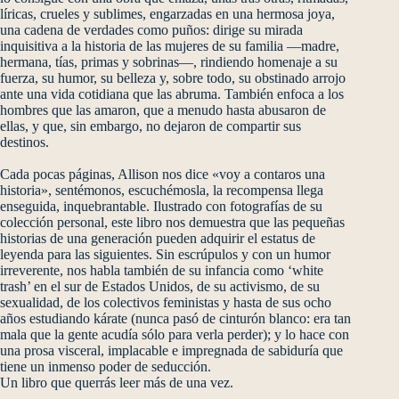
líricas, crueles y sublimes, engarzadas en una hermosa joya,
una cadena de verdades como puños: dirige su mirada
inquisitiva a la historia de las mujeres de su familia —madre,
hermana, tías, primas y sobrinas—, rindiendo homenaje a su
fuerza, su humor, su belleza y, sobre todo, su obstinado arrojo
ante una vida cotidiana que las abruma. También enfoca a los
hombres que las amaron, que a menudo hasta abusaron de
ellas, y que, sin embargo, no dejaron de compartir sus
destinos.
Cada pocas páginas, Allison nos dice «voy a contaros una
historia», sentémonos, escuchémosla, la recompensa llega
enseguida, inquebrantable. Ilustrado con fotografías de su
colección personal, este libro nos demuestra que las pequeñas
historias de una generación pueden adquirir el estatus de
leyenda para las siguientes. Sin escrúpulos y con un humor
irreverente, nos habla también de su infancia como ‘white
trash’ en el sur de Estados Unidos, de su activismo, de su
sexualidad, de los colectivos feministas y hasta de sus ocho
años estudiando kárate (nunca pasó de cinturón blanco: era tan
mala que la gente acudía sólo para verla perder); y lo hace con
una prosa visceral, implacable e impregnada de sabiduría que
tiene un inmenso poder de seducción.
Un libro que querrás leer más de una vez.