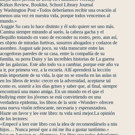
Kirkus Review, Booklist, School Library Journal
y Washington Post «Todos deberíamos recibir una ovación al
menos una vez en nuestra vida, porque todos vencemos al
mundo.»
Auggie Su cara lo hace distinto y él solo quiere ser uno más.
Camina siempre mirando al suelo, la cabeza gacha y el
flequillo tratando en vano de esconder su rostro, pero, aun así,
es objeto de miradas furtivas, susurros ahogados y codazos de
asombro. August sale poco, su vida transcurre entre las
acogedoras paredes de su casa, entre la compañía de su
familia, su perra Daisy y las increíbles historias de La guerra
de las galaxias. Este año todo va a cambiar, porque este año va
a ir, por primera vez, a la escuela. Allí aprenderá la lección
más importante de su vida, la que no se enseña en las aulas ni
en los libros de texto: crecer en la adversidad, aceptarse tal
como es, sonreír a los días grises y saber que, al final, siempre
encontrará una mano amiga. En un mundo en el que el
bullying entre los jóvenes se está convirtiendo en una
verdadera epidemia, los libros de la serie «Wonder» ofrecen
una nueva visión refrescante, necesaria y esperanzadora.
Hazte un favor y lee este libro: tu vida será mejor.La opinión
de los lectores:
«Empecé a leer este libro con la idea de recomendárselo a mis
hijos… Nunca pensé que a mí me iba a gustar tantísimo.»
Iciar en Amazon.es «Hermoso. Un libro que todos deberíamos