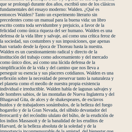
que se prolongó durante dos años, escribió uno de los clásicos
fundamentales del ensayo moderno: Walden. ¿Qué es
entonces Walden? Tanto un experimento literario sin
precedentes como un manual para la buena vida: un libro
escrito contra toda servidumbre y prejuicio, a favor de la
felicidad como única riqueza del ser humano. Walden es una
defensa de la vida libre y salvaje, así como una crítica feroz de
la sociedad, sus costumbres y sus imposiciones, que apenas
han variado desde la época de Thoreau hasta la nuestra.
Walden es un cuestionamiento radical y directo de la
institución del trabajo como adocenamiento y del mercado
como único dios, así como una lúcida defensa de la
simplificación de la vida y del camino que nos lleva a
perseguir su esencia y sus placeres cotidianos. Walden es una
reflexión sobre la necesidad de preservar tanto la naturaleza y
el planeta como el meollo de nuestra propia existencia
individual e irreductible. Walden habla de lagunas salvajes y
de hombres sabios, de las montañas de Nueva Inglaterra y del
Bhagavad Gita, de alces y de shakespeares, de esclavos
huidos y de trabajadores sonámbulos, de la belleza del fuego
hogareño y de la Gran Nevada, del silbido devastador del
ferrocarril y del recóndito ululato del búho, de la erudición de
los indios Massasoit y de la banalidad de los eruditos de
Harvard, de la belleza absoluta de la soledad y de la
importancia inconmensurable de la amistad, del bienestar que