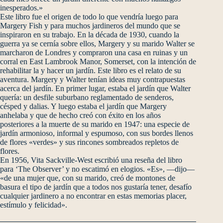
inesperados.»
Este libro fue el origen de todo lo que vendría luego para
Margery Fish y para muchos jardineros del mundo que se
inspiraron en su trabajo. En la década de 1930, cuando la
guerra ya se cernía sobre ellos, Margery y su marido Walter se
marcharon de Londres y compraron una casa en ruinas y un
corral en East Lambrook Manor, Somerset, con la intención de
rehabilitar la y hacer un jardín. Este libro es el relato de su
aventura. Margery y Walter tenían ideas muy contrapuestas
acerca del jardín. En primer lugar, estaba el jardín que Walter
quería: un desfile suburbano reglamentado de senderos,
césped y dalias. Y luego estaba el jardín que Margery
anhelaba y que de hecho creó con éxito en los años
posteriores a la muerte de su marido en 1947: una especie de
jardín armonioso, informal y espumoso, con sus bordes llenos
de flores «verdes» y sus rincones sombreados repletos de
flores.
En 1956, Vita Sackville-West escribió una reseña del libro
para ‘The Observer’ y no escatimó en elogios. «Es», —dijo—
«de una mujer que, con su marido, creó de montones de
basura el tipo de jardín que a todos nos gustaría tener, desafío
cualquier jardinero a no encontrar en estas memorias placer,
estímulo y felicidad».