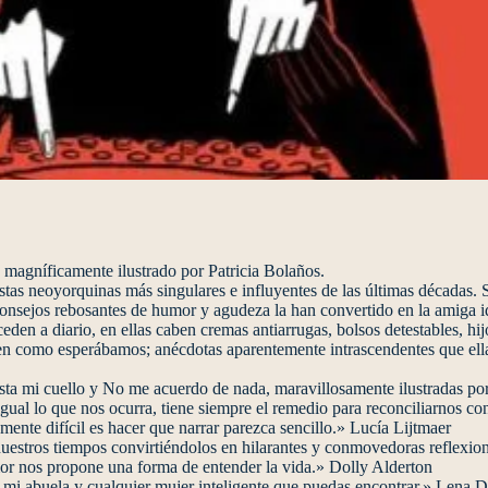
magníficamente ilustrado por Patricia Bolaños.
istas neoyorquinas más singulares e influyentes de las últimas décadas
us consejos rebosantes de humor y agudeza la han convertido en la amiga 
eden a diario, en ellas caben cremas antiarrugas, bolsos detestables, hi
len como esperábamos; anécdotas aparentemente intrascendentes que ell
sta mi cuello y No me acuerdo de nada, maravillosamente ilustradas por 
igual lo que nos ocurra, tiene siempre el remedio para reconciliarnos c
mente difícil es hacer que narrar parezca sencillo.» Lucía Lijtmaer
nuestros tiempos convirtiéndolos en hilarantes y conmovedoras reflexio
or nos propone una forma de entender la vida.» Dolly Alderton
, mi abuela y cualquier mujer inteligente que puedas encontrar.» Lena