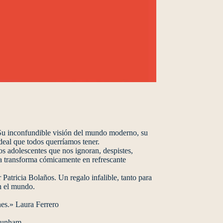
. Su inconfundible visión del mundo moderno, su
ideal que todos querríamos tener.
jos adolescentes que nos ignoran, despistes,
a transforma cómicamente en refrescante
Patricia Bolaños. Un regalo infalible, tanto para
on el mundo.
nes.» Laura Ferrero
 Dunham