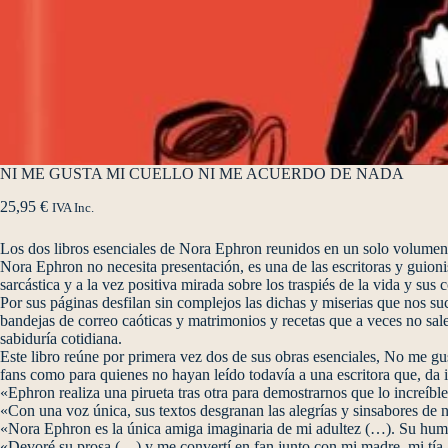
NI ME GUSTA MI CUELLO NI ME ACUERDO DE NADA
25,95
€
IVA Inc.
Los dos libros esenciales de Nora Ephron reunidos en un solo volumen 
Nora Ephron no necesita presentación, es una de las escritoras y guion
sarcástica y a la vez positiva mirada sobre los traspiés de la vida y s
Por sus páginas desfilan sin complejos las dichas y miserias que nos suc
bandejas de correo caóticas y matrimonios y recetas que a veces no sa
sabiduría cotidiana.
Este libro reúne por primera vez dos de sus obras esenciales, No me gu
fans como para quienes no hayan leído todavía a una escritora que, da 
«Ephron realiza una pirueta tras otra para demostrarnos que lo increíble
«Con una voz única, sus textos desgranan las alegrías y sinsabores de 
«Nora Ephron es la única amiga imaginaria de mi adultez (…). Su hum
«Devoré su prosa (…) y me convertí en fan junto con mi madre, mi tía