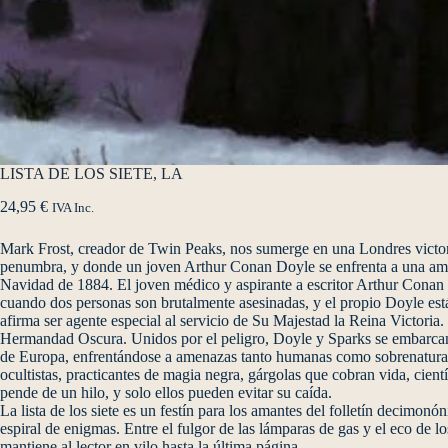
LISTA DE LOS SIETE, LA
24,95
€
IVA Inc.
Mark Frost, creador de Twin Peaks, nos sumerge en una Londres victori
penumbra, y donde un joven Arthur Conan Doyle se enfrenta a una amen
Navidad de 1884. El joven médico y aspirante a escritor Arthur Conan 
cuando dos personas son brutalmente asesinadas, y el propio Doyle está
afirma ser agente especial al servicio de Su Majestad la Reina Victoria
Hermandad Oscura. Unidos por el peligro, Doyle y Sparks se embarcan e
de Europa, enfrentándose a amenazas tanto humanas como sobrenaturales
ocultistas, practicantes de magia negra, gárgolas que cobran vida, cie
pende de un hilo, y solo ellos pueden evitar su caída.
La lista de los siete es un festín para los amantes del folletín decimo
espiral de enigmas. Entre el fulgor de las lámparas de gas y el eco de 
mantiene al lector en vilo hasta la última página.