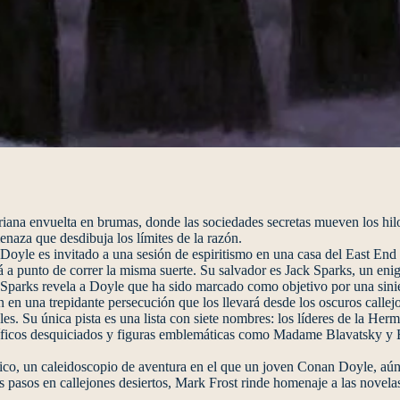
ana envuelta en brumas, donde las sociedades secretas mueven los hilos
aza que desdibuja los límites de la razón.
Doyle es invitado a una sesión de espiritismo en una casa del East End
 a punto de correr la misma suerte. Su salvador es Jack Sparks, un eni
. Sparks revela a Doyle que ha sido marcado como objetivo por una sinie
n una trepidante persecución que los llevará desde los oscuros callej
. Su única pista es una lista con siete nombres: los líderes de la He
ntíficos desquiciados y figuras emblemáticas como Madame Blavatsky y B
nónico, un caleidoscopio de aventura en el que un joven Conan Doyle, aún
los pasos en callejones desiertos, Mark Frost rinde homenaje a las novel