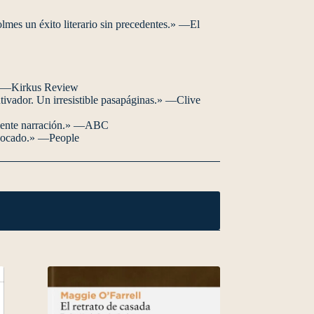
olmes un éxito literario sin precedentes.» —El
o.» —Kirkus Review
ivador. Un irresistible pasapáginas.» —Clive
xcelente narración.» —ABC
esbocado.» —People