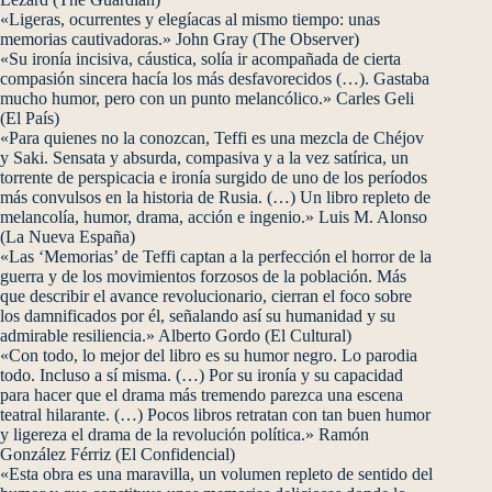
«Ligeras, ocurrentes y elegíacas al mismo tiempo: unas
memorias cautivadoras.» John Gray (The Observer)
«Su ironía incisiva, cáustica, solía ir acompañada de cierta
compasión sincera hacía los más desfavorecidos (…). Gastaba
mucho humor, pero con un punto melancólico.» Carles Geli
(El País)
«Para quienes no la conozcan, Teffi es una mezcla de Chéjov
y Saki. Sensata y absurda, compasiva y a la vez satírica, un
torrente de perspicacia e ironía surgido de uno de los períodos
más convulsos en la historia de Rusia. (…) Un libro repleto de
melancolía, humor, drama, acción e ingenio.» Luis M. Alonso
(La Nueva España)
«Las ‘Memorias’ de Teffi captan a la perfección el horror de la
guerra y de los movimientos forzosos de la población. Más
que describir el avance revolucionario, cierran el foco sobre
los damnificados por él, señalando así su humanidad y su
admirable resiliencia.» Alberto Gordo (El Cultural)
«Con todo, lo mejor del libro es su humor negro. Lo parodia
todo. Incluso a sí misma. (…) Por su ironía y su capacidad
para hacer que el drama más tremendo parezca una escena
teatral hilarante. (…) Pocos libros retratan con tan buen humor
y ligereza el drama de la revolución política.» Ramón
González Férriz (El Confidencial)
«Esta obra es una maravilla, un volumen repleto de sentido del