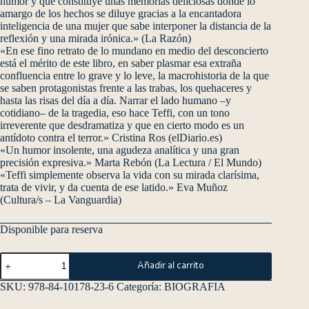
humor y que constituye unas memorias deliciosas donde lo
amargo de los hechos se diluye gracias a la encantadora
inteligencia de una mujer que sabe interponer la distancia de la
reflexión y una mirada irónica.» (La Razón)
«En ese fino retrato de lo mundano en medio del desconcierto
está el mérito de este libro, en saber plasmar esa extraña
confluencia entre lo grave y lo leve, la macrohistoria de la que
se saben protagonistas frente a las trabas, los quehaceres y
hasta las risas del día a día. Narrar el lado humano –y
cotidiano– de la tragedia, eso hace Teffi, con un tono
irreverente que desdramatiza y que en cierto modo es un
antídoto contra el terror.» Cristina Ros (elDiario.es)
«Un humor insolente, una agudeza analítica y una gran
precisión expresiva.» Marta Rebón (La Lectura / El Mundo)
«Teffi simplemente observa la vida con su mirada clarísima,
trata de vivir, y da cuenta de ese latido.» Eva Muñoz
(Cultura/s – La Vanguardia)
Disponible para reserva
Añadir al carrito
SKU:
978-84-10178-23-6
Categoría:
BIOGRAFIA