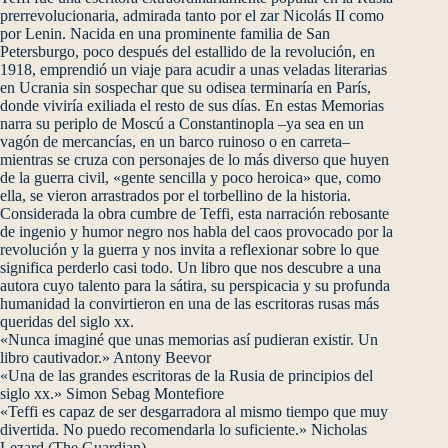
prerrevolucionaria, admirada tanto por el zar Nicolás II como
por Lenin. Nacida en una prominente familia de San
Petersburgo, poco después del estallido de la revolución, en
1918, emprendió un viaje para acudir a unas veladas literarias
en Ucrania sin sospechar que su odisea terminaría en París,
donde viviría exiliada el resto de sus días. En estas Memorias
narra su periplo de Moscú a Constantinopla –ya sea en un
vagón de mercancías, en un barco ruinoso o en carreta–
mientras se cruza con personajes de lo más diverso que huyen
de la guerra civil, «gente sencilla y poco heroica» que, como
ella, se vieron arrastrados por el torbellino de la historia.
Considerada la obra cumbre de Teffi, esta narración rebosante
de ingenio y humor negro nos habla del caos provocado por la
revolución y la guerra y nos invita a reflexionar sobre lo que
significa perderlo casi todo. Un libro que nos descubre a una
autora cuyo talento para la sátira, su perspicacia y su profunda
humanidad la convirtieron en una de las escritoras rusas más
queridas del siglo xx.
«Nunca imaginé que unas memorias así pudieran existir. Un
libro cautivador.» Antony Beevor
«Una de las grandes escritoras de la Rusia de principios del
siglo xx.» Simon Sebag Montefiore
«Teffi es capaz de ser desgarradora al mismo tiempo que muy
divertida. No puedo recomendarla lo suficiente.» Nicholas
Lezard (The Guardian)