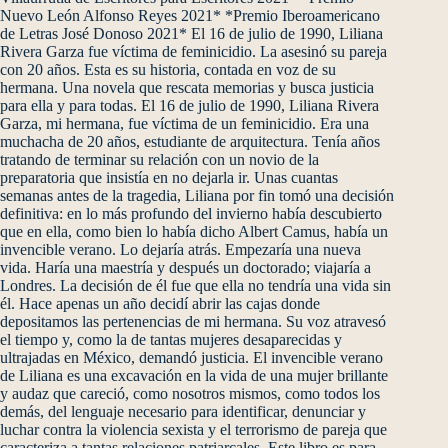
Nuevo León Alfonso Reyes 2021* *Premio Iberoamericano
de Letras José Donoso 2021* El 16 de julio de 1990, Liliana
Rivera Garza fue víctima de feminicidio. La asesinó su pareja
con 20 años. Esta es su historia, contada en voz de su
hermana. Una novela que rescata memorias y busca justicia
para ella y para todas. El 16 de julio de 1990, Liliana Rivera
Garza, mi hermana, fue víctima de un feminicidio. Era una
muchacha de 20 años, estudiante de arquitectura. Tenía años
tratando de terminar su relación con un novio de la
preparatoria que insistía en no dejarla ir. Unas cuantas
semanas antes de la tragedia, Liliana por fin tomó una decisión
definitiva: en lo más profundo del invierno había descubierto
que en ella, como bien lo había dicho Albert Camus, había un
invencible verano. Lo dejaría atrás. Empezaría una nueva
vida. Haría una maestría y después un doctorado; viajaría a
Londres. La decisión de él fue que ella no tendría una vida sin
él. Hace apenas un año decidí abrir las cajas donde
depositamos las pertenencias de mi hermana. Su voz atravesó
el tiempo y, como la de tantas mujeres desaparecidas y
ultrajadas en México, demandó justicia. El invencible verano
de Liliana es una excavación en la vida de una mujer brillante
y audaz que careció, como nosotros mismos, como todos los
demás, del lenguaje necesario para identificar, denunciar y
luchar contra la violencia sexista y el terrorismo de pareja que
caracteriza a tantas relaciones patriarcales. Este libro es para