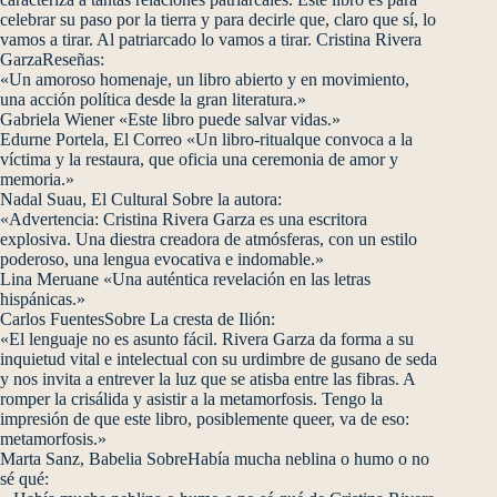
celebrar su paso por la tierra y para decirle que, claro que sí, lo
vamos a tirar. Al patriarcado lo vamos a tirar. Cristina Rivera
GarzaReseñas:
«Un amoroso homenaje, un libro abierto y en movimiento,
una acción política desde la gran literatura.»
Gabriela Wiener «Este libro puede salvar vidas.»
Edurne Portela, El Correo «Un libro-ritualque convoca a la
víctima y la restaura, que oficia una ceremonia de amor y
memoria.»
Nadal Suau, El Cultural Sobre la autora:
«Advertencia: Cristina Rivera Garza es una escritora
explosiva. Una diestra creadora de atmósferas, con un estilo
poderoso, una lengua evocativa e indomable.»
Lina Meruane «Una auténtica revelación en las letras
hispánicas.»
Carlos FuentesSobre La cresta de Ilión:
«El lenguaje no es asunto fácil. Rivera Garza da forma a su
inquietud vital e intelectual con su urdimbre de gusano de seda
y nos invita a entrever la luz que se atisba entre las fibras. A
romper la crisálida y asistir a la metamorfosis. Tengo la
impresión de que este libro, posiblemente queer, va de eso:
metamorfosis.»
Marta Sanz, Babelia SobreHabía mucha neblina o humo o no
sé qué: