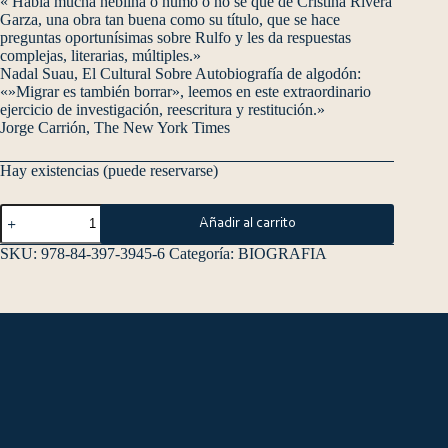
« Había mucha neblina o humo o no sé qué de Cristina Rivera
Garza, una obra tan buena como su título, que se hace
preguntas oportunísimas sobre Rulfo y les da respuestas
complejas, literarias, múltiples.»
Nadal Suau, El Cultural Sobre Autobiografía de algodón:
«»Migrar es también borrar», leemos en este extraordinario
ejercicio de investigación, reescritura y restitución.»
Jorge Carrión, The New York Times
Hay existencias (puede reservarse)
Añadir al carrito
SKU:
978-84-397-3945-6
Categoría:
BIOGRAFIA