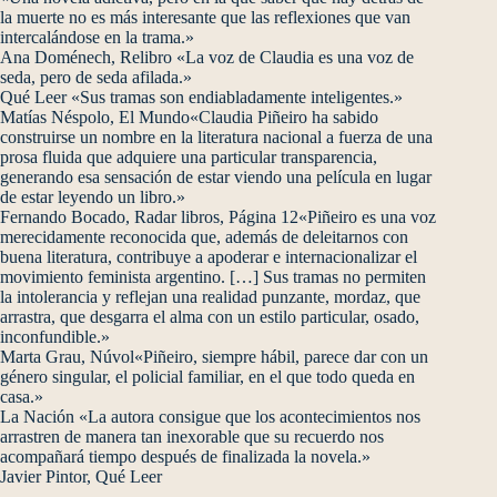
la muerte no es más interesante que las reflexiones que van
intercalándose en la trama.»
Ana Doménech, Relibro «La voz de Claudia es una voz de
seda, pero de seda afilada.»
Qué Leer «Sus tramas son endiabladamente inteligentes.»
Matías Néspolo, El Mundo«Claudia Piñeiro ha sabido
construirse un nombre en la literatura nacional a fuerza de una
prosa fluida que adquiere una particular transparencia,
generando esa sensación de estar viendo una película en lugar
de estar leyendo un libro.»
Fernando Bocado, Radar libros, Página 12«Piñeiro es una voz
merecidamente reconocida que, además de deleitarnos con
buena literatura, contribuye a apoderar e internacionalizar el
movimiento feminista argentino. […] Sus tramas no permiten
la intolerancia y reflejan una realidad punzante, mordaz, que
arrastra, que desgarra el alma con un estilo particular, osado,
inconfundible.»
Marta Grau, Núvol«Piñeiro, siempre hábil, parece dar con un
género singular, el policial familiar, en el que todo queda en
casa.»
La Nación «La autora consigue que los acontecimientos nos
arrastren de manera tan inexorable que su recuerdo nos
acompañará tiempo después de finalizada la novela.»
Javier Pintor, Qué Leer