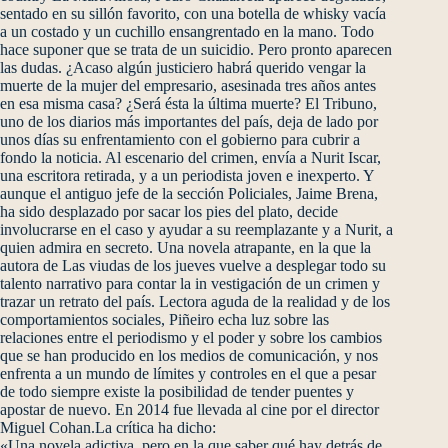
sentado en su sillón favorito, con una botella de whisky vacía
a un costado y un cuchillo ensangrentado en la mano. Todo
hace suponer que se trata de un suicidio. Pero pronto aparecen
las dudas. ¿Acaso algún justiciero habrá querido vengar la
muerte de la mujer del empresario, asesinada tres años antes
en esa misma casa? ¿Será ésta la última muerte? El Tribuno,
uno de los diarios más importantes del país, deja de lado por
unos días su enfrentamiento con el gobierno para cubrir a
fondo la noticia. Al escenario del crimen, envía a Nurit Iscar,
una escritora retirada, y a un periodista joven e inexperto. Y
aunque el antiguo jefe de la sección Policiales, Jaime Brena,
ha sido desplazado por sacar los pies del plato, decide
involucrarse en el caso y ayudar a su reemplazante y a Nurit, a
quien admira en secreto. Una novela atrapante, en la que la
autora de Las viudas de los jueves vuelve a desplegar todo su
talento narrativo para contar la in vestigación de un crimen y
trazar un retrato del país. Lectora aguda de la realidad y de los
comportamientos sociales, Piñeiro echa luz sobre las
relaciones entre el periodismo y el poder y sobre los cambios
que se han producido en los medios de comunicación, y nos
enfrenta a un mundo de límites y controles en el que a pesar
de todo siempre existe la posibilidad de tender puentes y
apostar de nuevo. En 2014 fue llevada al cine por el director
Miguel Cohan.La crítica ha dicho:
«Una novela adictiva, pero en la que saber qué hay detrás de