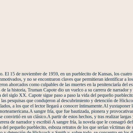
no. El 15 de noviembre de 1959, en un pueblecito de Kansas, los cuatro
motivados, y no se encontraron claves que permitieran identificar a lo
eron ahorcados como culpables de las muertes en la penitenciaría del es
s de la historia, Truman Capote dio un vuelco a su carrera de narrador y 
 del siglo XX. Capote sigue paso a paso la vida del pequeño pueblecito,
las pesquisas que condujeron al descubrimiento y detención de Hickcoc
lados, a los que el lector llegará a conocer íntimamente.Al yuxtaponer l
da norteamericana.A sangre fría, que fue bautizada, pionera y provocati
 convirtió en un clásico.A partir de estos hechos, y tras realizar larga
arrera de narrador y escribió A sangre fría, la novela que le consagró d
da del pequeño pueblecito, esboza retratos de los que serían víctimas d
o y detención de Hickcock y Smith y, sobre todo, se concentra en los do