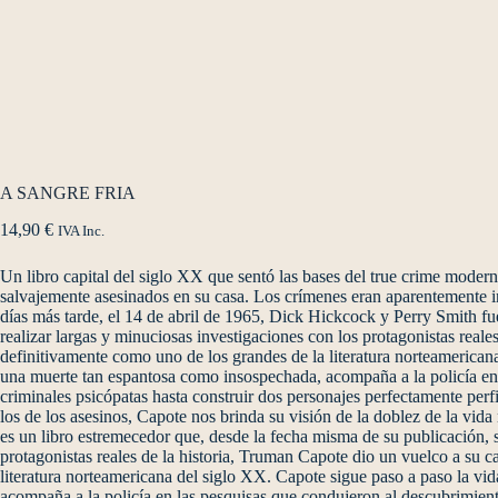
A SANGRE FRIA
14,90
€
IVA Inc.
Un libro capital del siglo XX que sentó las bases del true crime moder
salvajemente asesinados en su casa. Los crímenes eran aparentemente in
días más tarde, el 14 de abril de 1965, Dick Hickcock y Perry Smith fu
realizar largas y minuciosas investigaciones con los protagonistas reale
definitivamente como uno de los grandes de la literatura norteamericana
una muerte tan espantosa como insospechada, acompaña a la policía en 
criminales psicópatas hasta construir dos personajes perfectamente perfi
los de los asesinos, Capote nos brinda su visión de la doblez de la vi
es un libro estremecedor que, desde la fecha misma de su publicación, se
protagonistas reales de la historia, Truman Capote dio un vuelco a su c
literatura norteamericana del siglo XX. Capote sigue paso a paso la vi
acompaña a la policía en las pesquisas que condujeron al descubrimient