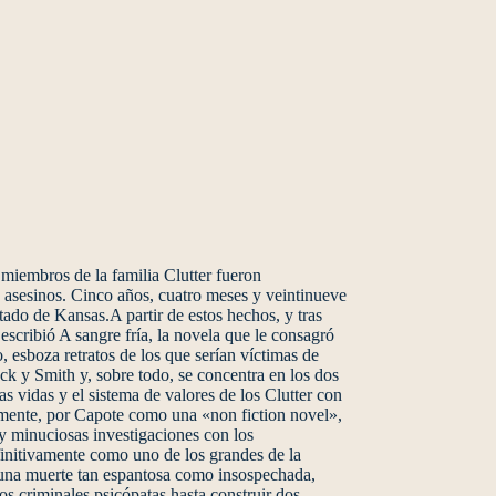
 miembros de la familia Clutter fueron
s asesinos. Cinco años, cuatro meses y veintinueve
tado de Kansas.A partir de estos hechos, y tras
escribió A sangre fría, la novela que le consagró
 esboza retratos de los que serían víctimas de
k y Smith y, sobre todo, se concentra en los dos
as vidas y el sistema de valores de los Clutter con
vamente, por Capote como una «non fiction novel»,
s y minuciosas investigaciones con los
efinitivamente como uno de los grandes de la
e una muerte tan espantosa como insospechada,
s criminales psicópatas hasta construir dos