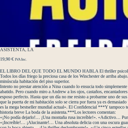
ASISTENTA, LA
19,90
€
IVA Inc.
EL LIBRO DEL QUE TODO EL MUNDO HABLA El thriller psicológico má
Todos los días friego la preciosa casa de los Winchester de arriba abajo
minúscula habitación del piso superior.
Intento no prestar atención a Nina cuando lo ensucia todo simplemente 
abatido. Pero cuando miro a Andrew a los ojos, castaños, encantadores y 
esposo perfecto. Hasta que un día no me resisto a probarme uno de sus 
que la puerta de mi habitación solo se cierra por fuera ya es demasia
es la mega bestseller mundial actual». El Confidencial ***Y tampoco te p
historia breve La boda de la asistenta.***Los lectores comentan:
«¡No podía dejarlo!… ¡Una montaña rusa increíble!». «Adictivo… Pura 
«¡Increíble!… ¡Alucinante!… Una absoluta delicia con una oscura guarn
con la boca abierta… ¡Un thriller deslumbrante!». «¡Un cinco estrella