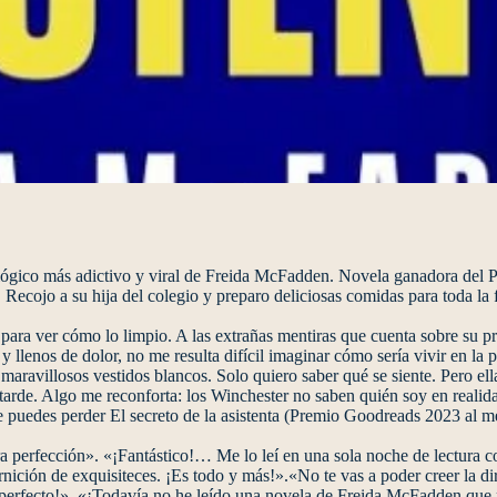
s adictivo y viral de Freida McFadden. Novela ganadora del Prem
. Recojo a su hija del colegio y preparo deliciosas comidas para toda la 
para ver cómo lo limpio. A las extrañas mentiras que cuenta sobre su p
llenos de dolor, no me resulta difícil imaginar cómo sería vivir en la pi
maravillosos vestidos blancos. Solo quiero saber qué se siente. Pero e
do tarde. Algo me reconforta: los Winchester no saben quién soy en re
uedes perder El secreto de la asistenta (Premio Goodreads 2023 al mejor 
perfección». «¡Fantástico!… Me lo leí en una sola noche de lectura c
ición de exquisiteces. ¡Es todo y más!».«No te vas a poder creer la di
s perfecto!». «¡Todavía no he leído una novela de Freida McFadden que