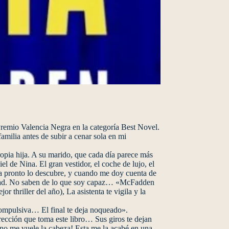
io Valencia Negra en la categoría Best Novel.
familia antes de subir a cenar sola en mi
ropia hija. A su marido, que cada día parece más
el de Nina. El gran vestidor, el coche de lujo, el
lla pronto lo descubre, y cuando me doy cuenta de
alidad. No saben de lo que soy capaz… «McFadden
thriller del año), La asistenta te vigila y la
ompulsiva… El final te deja noqueado».
rección que toma este libro… Sus giros te dejan
 no me vuele la cabeza! Esta me la acabé en una