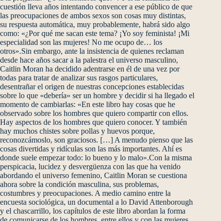
cuestión lleva años intentando convencer a ese público de que
las preocupaciones de ambos sexos son cosas muy distintas,
su respuesta automática, muy probablemente, habrá sido algo
como: «¿Por qué me sacan este tema? ¡Yo soy feminista! ¡Mi
especialidad son las mujeres! No me ocupo de… los
otros».Sin embargo, ante la insistencia de quienes reclaman
desde hace años sacar a la palestra el universo masculino,
Caitlin Moran ha decidido adentrarse en él de una vez por
todas para tratar de analizar sus rasgos particulares,
desentrañar el origen de nuestras concepciones establecidas
sobre lo que «debería» ser un hombre y decidir si ha llegado el
momento de cambiarlas: «En este libro hay cosas que he
observado sobre los hombres que quiero compartir con ellos.
Hay aspectos de los hombres que quiero conocer. Y también
hay muchos chistes sobre pollas y huevos porque,
reconozcámoslo, son graciosos. […] A menudo pienso que las
cosas divertidas y ridículas son las más importantes. Ahí es
donde suele empezar todo: lo bueno y lo malo».Con la misma
perspicacia, lucidez y desvergüenza con las que ha venido
abordando el universo femenino, Caitlin Moran se cuestiona
ahora sobre la condición masculina, sus problemas,
costumbres y preocupaciones. A medio camino entre la
encuesta sociológica, un documental a lo David Attenborough
y el chascarrillo, los capítulos de este libro abordan la forma
de comunicarse de los hombres, entre ellos y con las mujeres,