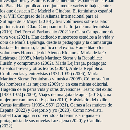
investigadores y estudiosos de la literatura española de la Edad
de Plata. Han publicado conjuntamente varios trabajos, entre
los que destacan De Madrid a Ginebra. El feminismo español
y el VIII Congreso de la Alianza Internacional para el
Sufragio de la Mujer (2010) y tres volúmenes sobre la labor
periodística de Clara Campoamor: La forja de una feminista
(2019), Del Foro al Parlamento (2021) y Clara Campoamor de
viva voz (2021). Han dedicado numerosos estudios a la vida y
obra de María Lejárraga, desde la pedagogía y la dramaturgia
hasta el feminismo, la política o el exilio. Han editado los
volúmenes Homenaje del Ateneo Riojano a María de la O
Lejárraga (1995), María Martínez Sierra y la República:
Ilusión y compromiso (2002), María Lejárraga, pedagoga:
Cuentos breves y otros textos (2004), Ante la República:
Conferencias y entrevistas (1931-1932) (2006), María
Martínez Sierra: Feminismo y música (2008), Cómo sueñan
los hombres a las mujeres (2009) y, en esta misma editorial,
Tragedia de la perra vida y otras diversiones. Teatro del exilio
[1939-1974] (2009), Viajes de una gota de agua (2018), Una
mujer por caminos de España (2019), Epistolario del exilio.
Cartas familiares [1939-1969] (2021), Cartas a las mujeres de
España (2022) y Gregorio y yo (2023). Como novelista,
Isabel Lizarraga ha convertido a la feminista riojana en
protagonista de sus novelas Luz ajena (2020) y Cándida
(2022).