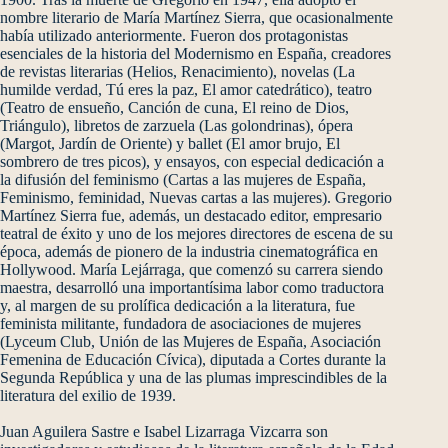
nombre literario de María Martínez Sierra, que ocasionalmente
había utilizado anteriormente. Fueron dos protagonistas
esenciales de la historia del Modernismo en España, creadores
de revistas literarias (Helios, Renacimiento), novelas (La
humilde verdad, Tú eres la paz, El amor catedrático), teatro
(Teatro de ensueño, Canción de cuna, El reino de Dios,
Triángulo), libretos de zarzuela (Las golondrinas), ópera
(Margot, Jardín de Oriente) y ballet (El amor brujo, El
sombrero de tres picos), y ensayos, con especial dedicación a
la difusión del feminismo (Cartas a las mujeres de España,
Feminismo, feminidad, Nuevas cartas a las mujeres). Gregorio
Martínez Sierra fue, además, un destacado editor, empresario
teatral de éxito y uno de los mejores directores de escena de su
época, además de pionero de la industria cinematográfica en
Hollywood. María Lejárraga, que comenzó su carrera siendo
maestra, desarrolló una importantísima labor como traductora
y, al margen de su prolífica dedicación a la literatura, fue
feminista militante, fundadora de asociaciones de mujeres
(Lyceum Club, Unión de las Mujeres de España, Asociación
Femenina de Educación Cívica), diputada a Cortes durante la
Segunda República y una de las plumas imprescindibles de la
literatura del exilio de 1939.
Juan Aguilera Sastre e Isabel Lizarraga Vizcarra son