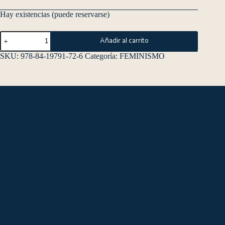
Hay existencias (puede reservarse)
Añadir al carrito
SKU:
978-84-19791-72-6
Categoría:
FEMINISMO