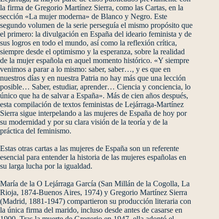
la firma de Gregorio Martínez Sierra, como las Cartas, en la
sección «La mujer moderna» de Blanco y Negro. Este
segundo volumen de la serie perseguía el mismo propósito que
el primero: la divulgación en España del ideario feminista y de
sus logros en todo el mundo, así como la reflexión crítica,
siempre desde el optimismo y la esperanza, sobre la realidad
de la mujer española en aquel momento histórico. «Y siempre
venimos a parar a lo mismo: saber, saber…, y es que en
nuestros días y en nuestra Patria no hay más que una lección
posible… Saber, estudiar, aprender… Ciencia y conciencia, lo
único que ha de salvar a España». Más de cien años después,
esta compilación de textos feministas de Lejárraga-Martínez
Sierra sigue interpelando a las mujeres de España de hoy por
su modernidad y por su clara visión de la teoría y de la
práctica del feminismo.
Estas otras cartas a las mujeres de España son un referente
esencial para entender la historia de las mujeres españolas en
su larga lucha por la igualdad.
María de la O Lejárraga García (San Millán de la Cogolla, La
Rioja, 1874-Buenos Aires, 1974) y Gregorio Martínez Sierra
(Madrid, 1881-1947) compartieron su producción literaria con
la única firma del marido, incluso desde antes de casarse en
1900. Tras la muerte de Gregorio en 1947, ella adoptó el