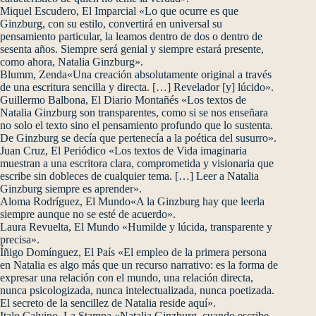
Miquel Escudero, El Imparcial «Lo que ocurre es que
Ginzburg, con su estilo, convertirá en universal su
pensamiento particular, la leamos dentro de dos o dentro de
sesenta años. Siempre será genial y siempre estará presente,
como ahora, Natalia Ginzburg».
Blumm, Zenda«Una creación absolutamente original a través
de una escritura sencilla y directa. […] Revelador [y] lúcido».
Guillermo Balbona, El Diario Montañés «Los textos de
Natalia Ginzburg son transparentes, como si se nos enseñara
no solo el texto sino el pensamiento profundo que lo sustenta.
De Ginzburg se decía que pertenecía a la poética del susurro».
Juan Cruz, El Periódico «Los textos de Vida imaginaria
muestran a una escritora clara, comprometida y visionaria que
escribe sin dobleces de cualquier tema. […] Leer a Natalia
Ginzburg siempre es aprender».
Aloma Rodríguez, El Mundo«A la Ginzburg hay que leerla
siempre aunque no se esté de acuerdo».
Laura Revuelta, El Mundo «Humilde y lúcida, transparente y
precisa».
Íñigo Domínguez, El País «El empleo de la primera persona
en Natalia es algo más que un recurso narrativo: es la forma de
expresar una relación con el mundo, una relación directa,
nunca psicologizada, nunca intelectualizada, nunca poetizada.
El secreto de la sencillez de Natalia reside aquí».
Italo Calvino, La Stampa «Natalia Ginzburg, cuando escribe,