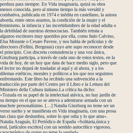
perdura para siempre. En Vida imaginaria, quizá su obra
menos conocida, pero al mismo tiempo la más versátil y
combativa, publicada en 1974 e inédita en castellano, la autora
aborda, entre otros asuntos, la condición de la mujer y el
feminismo, la infancia y las incertidumbres de la edad adulta o
la debilidad de nuestras democracias. También retrata a
algunos escritores muy queridos por ella, como Italo Calvino,
Elsa Morante o Cesare Pavese, y nos habla de películas y de
directores (Fellini, Bergman) cuyo arte supo reconocer desde
el principio. Con discreta contundencia y una voz única,
Ginzburg participa, a través de cada uno de estos textos, en la
vida de hoy, de un hoy que data de hace medio siglo, pero que
el lector no dejará de trasladar al aquí y al ahora, y a los
dilemas estéticos, morales y políticos a los que nos seguimos
enfrentando. Este libro ha recibido una subvención a la
traducción por parte del Centro per il Libro e la Lettura del
Ministero della Cultura italiano.La crítica ha dicho:
«Tozuda en su papel de la intelectual atávica, no hay jardín de
su tiempo en el que no se atreva a adentrarse armada con un
machete personalísimo. […] Natalia Ginzburg no teme ser un
verso suelto y se manifiesta en Vida imaginaria, con una prosa
tan clara que deslumbra, sobre lo que odia y lo que ama».
Natalia Araguás, El Periódico de España «Solitaria,única y
real, [artículos escritos] con un sentido autocrítico vigoroso,
característico de quien no teme la verdad».