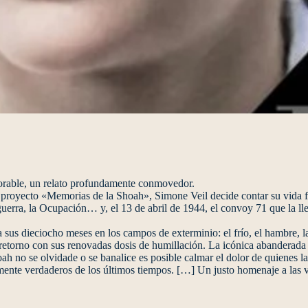
morable, un relato profundamente conmovedor.
oyecto «Memorias de la Shoah», Simone Veil decide contar su vida fren
 guerra, la Ocupación… y, el 13 de abril de 1944, el convoy 71 que la l
 sus dieciocho meses en los campos de exterminio: el frío, el hambre, las
retorno con sus renovadas dosis de humillación. La icónica abanderada
h no se olvidade o se banalice es posible calmar el dolor de quienes la
te verdaderos de los últimos tiempos. […] Un justo homenaje a las ví