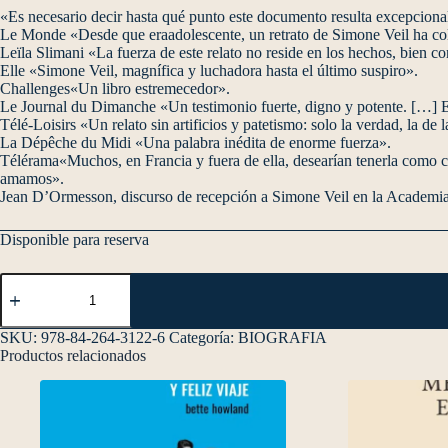
«Es necesario decir hasta qué punto este documento resulta excepciona
Le Monde «Desde que eraadolescente, un retrato de Simone Veil ha colg
Leïla Slimani «La fuerza de este relato no reside en los hechos, bien 
Elle «Simone Veil, magnífica y luchadora hasta el último suspiro».
Challenges«Un libro estremecedor».
Le Journal du Dimanche «Un testimonio fuerte, digno y potente. […] Es n
Télé-Loisirs «Un relato sin artificios y patetismo: solo la verdad, la de 
La Dépêche du Midi «Una palabra inédita de enorme fuerza».
Télérama«Muchos, en Francia y fuera de ella, desearían tenerla como 
amamos».
Jean D’Ormesson, discurso de recepción a Simone Veil en la Academi
Disponible para reserva
SKU:
978-84-264-3122-6
Categoría:
BIOGRAFIA
Productos relacionados