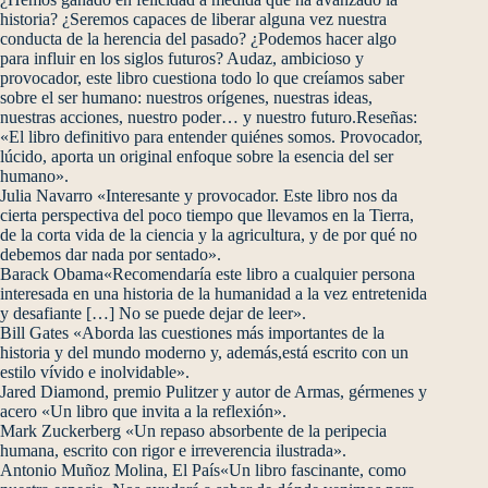
historia? ¿Seremos capaces de liberar alguna vez nuestra
conducta de la herencia del pasado? ¿Podemos hacer algo
para influir en los siglos futuros? Audaz, ambicioso y
provocador, este libro cuestiona todo lo que creíamos saber
sobre el ser humano: nuestros orígenes, nuestras ideas,
nuestras acciones, nuestro poder… y nuestro futuro.Reseñas:
«El libro definitivo para entender quiénes somos. Provocador,
lúcido, aporta un original enfoque sobre la esencia del ser
humano».
Julia Navarro «Interesante y provocador. Este libro nos da
cierta perspectiva del poco tiempo que llevamos en la Tierra,
de la corta vida de la ciencia y la agricultura, y de por qué no
debemos dar nada por sentado».
Barack Obama«Recomendaría este libro a cualquier persona
interesada en una historia de la humanidad a la vez entretenida
y desafiante […] No se puede dejar de leer».
Bill Gates «Aborda las cuestiones más importantes de la
historia y del mundo moderno y, además,está escrito con un
estilo vívido e inolvidable».
Jared Diamond, premio Pulitzer y autor de Armas, gérmenes y
acero «Un libro que invita a la reflexión».
Mark Zuckerberg «Un repaso absorbente de la peripecia
humana, escrito con rigor e irreverencia ilustrada».
Antonio Muñoz Molina, El País«Un libro fascinante, como