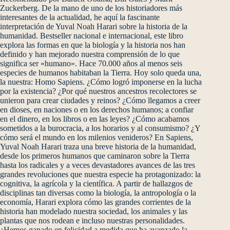
Zuckerberg. De la mano de uno de los historiadores más
interesantes de la actualidad, he aquí la fascinante
interpretación de Yuval Noah Harari sobre la historia de la
humanidad. Bestseller nacional e internacional, este libro
explora las formas en que la biología y la historia nos han
definido y han mejorado nuestra comprensión de lo que
significa ser «humano». Hace 70.000 años al menos seis
especies de humanos habitaban la Tierra. Hoy solo queda una,
la nuestra: Homo Sapiens. ¿Cómo logró imponerse en la lucha
por la existencia? ¿Por qué nuestros ancestros recolectores se
unieron para crear ciudades y reinos? ¿Cómo llegamos a creer
en dioses, en naciones o en los derechos humanos; a confiar
en el dinero, en los libros o en las leyes? ¿Cómo acabamos
sometidos a la burocracia, a los horarios y al consumismo? ¿Y
cómo será el mundo en los milenios venideros? En Sapiens,
Yuval Noah Harari traza una breve historia de la humanidad,
desde los primeros humanos que caminaron sobre la Tierra
hasta los radicales y a veces devastadores avances de las tres
grandes revoluciones que nuestra especie ha protagonizado: la
cognitiva, la agrícola y la científica. A partir de hallazgos de
disciplinas tan diversas como la biología, la antropología o la
economía, Harari explora cómo las grandes corrientes de la
historia han modelado nuestra sociedad, los animales y las
plantas que nos rodean e incluso nuestras personalidades.
¿Hemos ganado en felicidad a medida que ha avanzado la