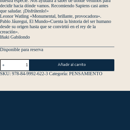
nuestra especie. Nos ayudará a saber de dónde venimos para
decidir hacia dónde vamos. Recomiendo Sapiens casi antes
que saludar. ¡Disfrútenlo!»
Leonor Watling «Monumental, brillante, provocadora».
Pablo Jáuregui, El Mundo«Cuenta la historia del ser humano
desde su origen hasta que se convirtió en el rey de la
creación».
Iñaki Gabilondo
Disponible para reserva
Añadir al carrito
SKU:
978-84-9992-622-3
Categoría:
PENSAMIENTO