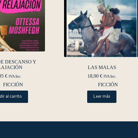
DE DESCANSO Y
LAJACIÓN
LAS MALAS
95
€
18,90
€
IVA Inc.
IVA Inc.
FICCIÓN
FICCIÓN
ir al carrito
Leer más