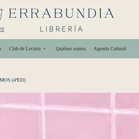
o
Club de Lectura
Quiénes somos
Agenda Cultural
MOS (4ªED)