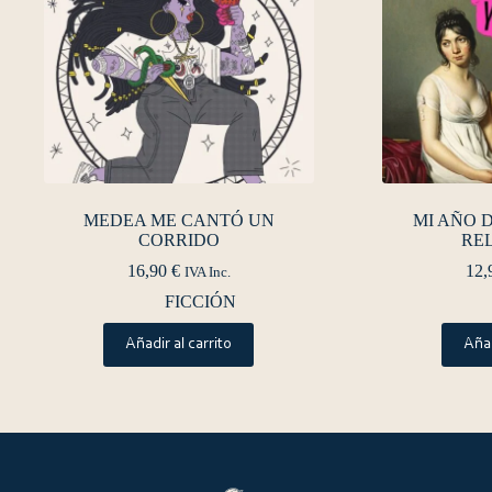
MEDEA ME CANTÓ UN
MI AÑO 
CORRIDO
RE
16,90
€
12,
IVA Inc.
FICCIÓN
Añadir al carrito
Añad