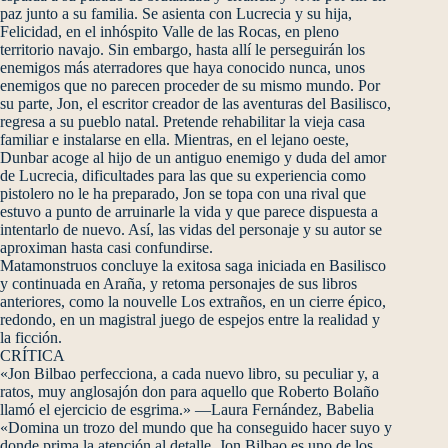
paz junto a su familia. Se asienta con Lucrecia y su hija,
Felicidad, en el inhóspito Valle de las Rocas, en pleno
territorio navajo. Sin embargo, hasta allí le perseguirán los
enemigos más aterradores que haya conocido nunca, unos
enemigos que no parecen proceder de su mismo mundo. Por
su parte, Jon, el escritor creador de las aventuras del Basilisco,
regresa a su pueblo natal. Pretende rehabilitar la vieja casa
familiar e instalarse en ella. Mientras, en el lejano oeste,
Dunbar acoge al hijo de un antiguo enemigo y duda del amor
de Lucrecia, dificultades para las que su experiencia como
pistolero no le ha preparado, Jon se topa con una rival que
estuvo a punto de arruinarle la vida y que parece dispuesta a
intentarlo de nuevo. Así, las vidas del personaje y su autor se
aproximan hasta casi confundirse.
Matamonstruos concluye la exitosa saga iniciada en Basilisco
y continuada en Araña, y retoma personajes de sus libros
anteriores, como la nouvelle Los extraños, en un cierre épico,
redondo, en un magistral juego de espejos entre la realidad y
la ficción.
CRÍTICA
«Jon Bilbao perfecciona, a cada nuevo libro, su peculiar y, a
ratos, muy anglosajón don para aquello que Roberto Bolaño
llamó el ejercicio de esgrima.» —Laura Fernández, Babelia
«Domina un trozo del mundo que ha conseguido hacer suyo y
donde prima la atención al detalle. Jon Bilbao es uno de los