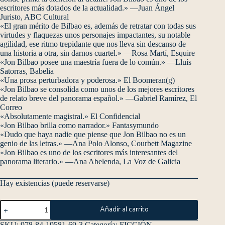
escritores más dotados de la actualidad.» —Juan Ángel
Juristo, ABC Cultural
«El gran mérito de Bilbao es, además de retratar con todas sus
virtudes y flaquezas unos personajes impactantes, su notable
agilidad, ese ritmo trepidante que nos lleva sin descanso de
una historia a otra, sin darnos cuartel.» —Rosa Martí, Esquire
«Jon Bilbao posee una maestría fuera de lo común.» —Lluís
Satorras, Babelia
«Una prosa perturbadora y poderosa.» El Boomeran(g)
«Jon Bilbao se consolida como unos de los mejores escritores
de relato breve del panorama español.» —Gabriel Ramírez, El
Correo
«Absolutamente magistral.» El Confidencial
«Jon Bilbao brilla como narrador.» Fantasymundo
«Dudo que haya nadie que piense que Jon Bilbao no es un
genio de las letras.» —Ana Polo Alonso, Courbett Magazine
«Jon Bilbao es uno de los escritores más interesantes del
panorama literario.» —Ana Abelenda, La Voz de Galicia
Hay existencias (puede reservarse)
Añadir al carrito
SKU:
978-84-19581-69-3
Categoría:
FICCIÓN