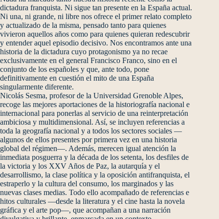
dictadura franquista. Ni sigue tan presente en la España actual.
Ni una, ni grande, ni libre nos ofrece el primer relato completo
y actualizado de la misma, pensado tanto para quienes
vivieron aquellos años como para quienes quieran redescubrir
y entender aquel episodio decisivo. Nos encontramos ante una
historia de la dictadura cuyo protagonismo ya no recae
exclusivamente en el general Francisco Franco, sino en el
conjunto de los españoles y que, ante todo, pone
definitivamente en cuestión el mito de una España
singularmente diferente.
Nicolás Sesma, profesor de la Universidad Grenoble Alpes,
recoge las mejores aportaciones de la historiografía nacional e
internacional para ponerlas al servicio de una reinterpretación
ambiciosa y multidimensional. Así, se incluyen referencias a
toda la geografía nacional y a todos los sectores sociales —
algunos de ellos presentes por primera vez en una historia
global del régimen—. Además, merecen igual atención la
inmediata posguerra y la década de los setenta, los desfiles de
la victoria y los XXV Años de Paz, la autarquía y el
desarrollismo, la clase política y la oposición antifranquista, el
estraperlo y la cultura del consumo, los marginados y las
nuevas clases medias. Todo ello acompañado de referencias e
hitos culturales —desde la literatura y el cine hasta la novela
gráfica y el arte pop—, que acompañan a una narración
divulgativa y brillante, enmarcada en un contexto