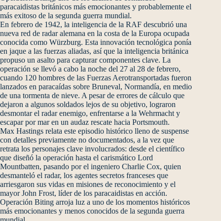
paracaidistas británicos más emocionantes y probablemente el
más exitoso de la segunda guerra mundial.
En febrero de 1942, la inteligencia de la RAF descubrió una
nueva red de radar alemana en la costa de la Europa ocupada
conocida como Würzburg. Esta innovación tecnológica ponía
en jaque a las fuerzas aliadas, así que la inteligencia británica
propuso un asalto para capturar componentes clave. La
operación se llevó a cabo la noche del 27 al 28 de febrero,
cuando 120 hombres de las Fuerzas Aerotransportadas fueron
lanzados en paracaídas sobre Bruneval, Normandía, en medio
de una tormenta de nieve. A pesar de errores de cálculo que
dejaron a algunos soldados lejos de su objetivo, lograron
desmontar el radar enemigo, enfrentarse a la Wehrmacht y
escapar por mar en un audaz rescate hacia Portsmouth.
Max Hastings relata este episodio histórico lleno de suspense
con detalles previamente no documentados, a la vez que
retrata los personajes clave involucrados: desde el científico
que diseñó la operación hasta el carismático Lord
Mountbatten, pasando por el ingeniero Charlie Cox, quien
desmanteló el radar, los agentes secretos franceses que
arriesgaron sus vidas en misiones de reconocimiento y el
mayor John Frost, líder de los paracaidistas en acción.
Operación Biting arroja luz a uno de los momentos históricos
más emocionantes y menos conocidos de la segunda guerra
mundial.