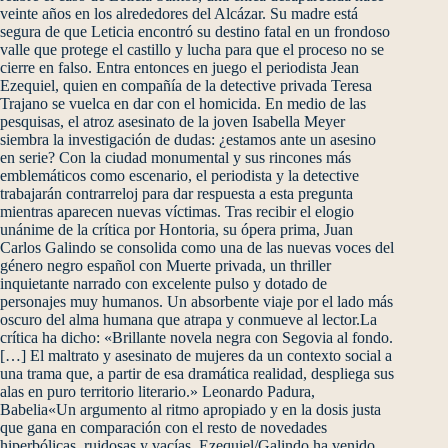
veinte años en los alrededores del Alcázar. Su madre está
segura de que Leticia encontró su destino fatal en un frondoso
valle que protege el castillo y lucha para que el proceso no se
cierre en falso. Entra entonces en juego el periodista Jean
Ezequiel, quien en compañía de la detective privada Teresa
Trajano se vuelca en dar con el homicida. En medio de las
pesquisas, el atroz asesinato de la joven Isabella Meyer
siembra la investigación de dudas: ¿estamos ante un asesino
en serie? Con la ciudad monumental y sus rincones más
emblemáticos como escenario, el periodista y la detective
trabajarán contrarreloj para dar respuesta a esta pregunta
mientras aparecen nuevas víctimas. Tras recibir el elogio
unánime de la crítica por Hontoria, su ópera prima, Juan
Carlos Galindo se consolida como una de las nuevas voces del
género negro español con Muerte privada, un thriller
inquietante narrado con excelente pulso y dotado de
personajes muy humanos. Un absorbente viaje por el lado más
oscuro del alma humana que atrapa y conmueve al lector.La
crítica ha dicho: «Brillante novela negra con Segovia al fondo.
[…] El maltrato y asesinato de mujeres da un contexto social a
una trama que, a partir de esa dramática realidad, despliega sus
alas en puro territorio literario.» Leonardo Padura,
Babelia«Un argumento al ritmo apropiado y en la dosis justa
que gana en comparación con el resto de novedades
hiperbólicas, ruidosas y vacías. Ezequiel/Galindo ha venido