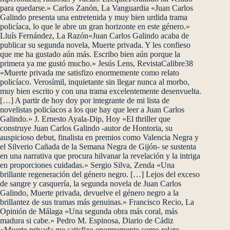
para quedarse.» Carlos Zanón, La Vanguardia «Juan Carlos
Galindo presenta una entretenida y muy bien urdida trama
policíaca, lo que le abre un gran horizonte en este género.»
Lluís Fernández, La Razón«Juan Carlos Galindo acaba de
publicar su segunda novela, Muerte privada. Y les confieso
que me ha gustado aún más. Escribo bien aún porque la
primera ya me gustó mucho.» Jesús Lens, RevistaCalibre38
«Muerte privada me satisfizo enormemente como relato
policíaco. Verosímil, inquietante sin llegar nunca al morbo,
muy bien escrito y con una trama excelentemente desenvuelta.
[…] A partir de hoy doy por integrante de mi lista de
novelistas policíacos a los que hay que leer a Juan Carlos
Galindo.» J. Ernesto Ayala-Dip, Hoy «El thriller que
construye Juan Carlos Galindo -autor de Hontoria, su
auspicioso debut, finalista en premios como Valencia Negra y
el Silverio Cañada de la Semana Negra de Gijón- se sustenta
en una narrativa que procura hilvanar la revelación y la intriga
en proporciones cuidadas.» Sergio Silva, Zenda «Una
brillante regeneración del género negro. […] Lejos del exceso
de sangre y casquería, la segunda novela de Juan Carlos
Galindo, Muerte privada, devuelve el género negro a la
brillantez de sus tramas más genuinas.» Francisco Recio, La
Opinión de Málaga «Una segunda obra más coral, más
madura si cabe.» Pedro M. Espinosa, Diario de Cádiz
«Muerte privada me satisfizo enormemente como relato