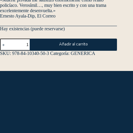
policíaco. Verosímil…, muy bien escrito y con una trama
excelentemente desenvuelta.»
Ernesto Ayala-Dip, El Correo
Hay existencias (puede reservarse)
Añadir al carrito
SKU:
978-84-10340-50-3
Categoría:
GENERICA