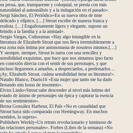
su prosa, que, transparente y coloquial, se presta con más
naturalidad al autoanálisis y a la indagación en el pasado».
Sergi Sánchez, El Periódico«En su nueva obra de tinte
delicado y elíptico, […] Strout escribe de manera franca y
realista. […] Engañosamente ligera y elegante, supone un
brindis a la familia y a la amistad».
Sergio Vargas, Culturamas «Hay algo intangible en la
literatura de Elizabeth Strout que nos lleva irremisiblemente a
esa zona más íntima por antonomasia de nosotros mismos.[…]
Y siempre, siempre, Strout lo narra con una sencillez y
sensibilidad exquisitas, que hace que nos sintamos ipso facto
en conexión directa con el sentir de sus personajes, y que
incluso lleguemos a amarlos, a despreciarlos, a perdonarlos…
¡Ay, Elizabeth Strout, cuánta sensibilidad tiene su literatura!».
Natalio Blanco, Diario16 «Esta mujer que tanto me ha dado
llenando mis horas de insomnio».
Elvira Lindo«Strout sabe descender al nivel más íntimo del
estado de ánimo de personajes sin épica y capturar la esencia
de sus sentimientos».
Berna González Harbour, El País «No es casualidad que
Strout haya sido comparada con Hemingway. En muchos
sentidos, lo supera».
Publishers Weekly«Un retrato revolucionario y luminoso de
las relaciones personales». Forbes (Libro de la semana) «No
solo he amado Lucy y el mar: la necesitaba».