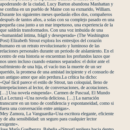
apoderando de la ciudad, Lucy Barton abandona Manhattan y
se confina en un pueblo de Maine con su exmarido, William.
Durante los siguientes meses quedarán ellos dos, compañeros
después de tantos años, a solas con su complejo pasado en una
pequeña casa junto a un mar impetuoso, una experiencia de la
que saldrán transformados. Con una voz imbuida de una
«humanidad íntima, frágil y desesperada» (The Washington
Post) Elizabeth Strout explora los entresijos del corazón
humano en un retrato revolucionario y luminoso de las
relaciones personales durante un periodo de aislamiento. En el
centro de esta historia se encuentran los profundos lazos que
nos unen incluso cuando estamos separados: el dolor ante el
sufrimiento de una hija, el vacío tras la muerte de un ser
querido, la promesa de una amistad incipiente y el consuelo de
un antiguo amor que aún perdura.La crítica ha dicho:
«Qué fácil parece el estilo de Strout, tan coloquial, lleno de
interpelaciones al lector, de conversaciones, de acotaciones.
[…] Una novela estupenda». Carmen de Pascual, El Mundo
(La Lectura) «Una novela deliciosa. […] La narración
transcurre en un tono de confidencia y espontaneidad, como si
fuera una conversación entre amigas».
Mey Zamora, La Vanguardia«Una escritora elegante, eficiente
y de alta sensibilidad: un seguro para cualquier lector
exigente».
Jose María Guelbenzu, Babelia «[Strout] repliega hacia dentro