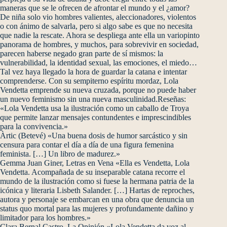
maneras que se le ofrecen de afrontar el mundo y el ¿amor?
De niña solo vio hombres valientes, aleccionadores, violentos
o con ánimo de salvarla, pero si algo sabe es que no necesita
que nadie la rescate. Ahora se despliega ante ella un variopinto
panorama de hombres, y muchos, para sobrevivir en sociedad,
parecen haberse negado gran parte de sí mismos: la
vulnerabilidad, la identidad sexual, las emociones, el miedo…
Tal vez haya llegado la hora de guardar la catana e intentar
comprenderse. Con su sempiterno espíritu mordaz, Lola
Vendetta emprende su nueva cruzada, porque no puede haber
un nuevo feminismo sin una nueva masculinidad.Reseñas:
«Lola Vendetta usa la ilustración como un caballo de Troya
que permite lanzar mensajes contundentes e imprescindibles
para la convivencia.»
Àrtic (Betevé) «Una buena dosis de humor sarcástico y sin
censura para contar el día a día de una figura femenina
feminista. […] Un libro de madurez.»
Gemma Juan Giner, Letras en Vena «Ella es Vendetta, Lola
Vendetta. Acompañada de su inseparable catana recorre el
mundo de la ilustración como si fuese la hermana patria de la
icónica y literaria Lisbeth Salander. […] Hartas de reproches,
autora y personaje se embarcan en una obra que denuncia un
status quo mortal para las mujeres y profundamente dañino y
limitador para los hombres.»
Clara Bernal Castro, La Opinión «Lola Vendetta da voz al