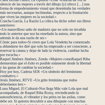
silencio de las mujeres a través del dibujo [y] ofrece […] una
forma de empoderamiento visual que desentraña las verdades
más necesarias, aunque incómodas, respecto a la frustración
que viven las mujeres en la sociedad.»
Concha García, La Razón La crítica ha dicho sobre sus libros
anteriores:
«Un maravilloso salto de madurez que no solo no invalida
todo lo anterior que nos ha enseñado la autora, sino que
además le da una razón de ser.»
Cómic para todos«Si creen que Lola Vendetta ha comenzado
a ablandarse les diré que solo ha empezado a ser consciente, a
reservar la catana y dejar de lado la violencia, cambiar lucha
por escucha.»
Raquel Jiménez Jiménez, Zenda «Mujeres comoRaquel Riba
demuestran que el éxito es posible solamente desde la libertad
y las ganas de cambiar la sociedad.»
Hoy por hoy, Cadena SER «Un símbolo del feminismo
combativo.»
Jesús Jiménez, RTVE «Un grito feminista que todos
deberíamos leer.»
Luna Miguel, El Cultural«Nos llega Más vale Lola que mal
acompañada, de Raquel Riba Rossy, reivindicando la
autosuficiencia, el vibrador y los pelos en las axilas, como
debe ser. Si quieren descubrir a una dibujante con muchas