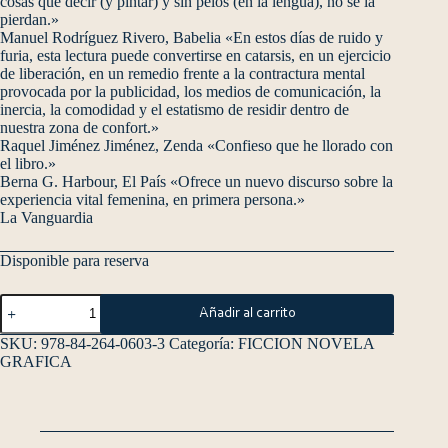
cosas que decir (y pintar) y sin pelos (en la lengua), no se la
pierdan.»
Manuel Rodríguez Rivero, Babelia «En estos días de ruido y
furia, esta lectura puede convertirse en catarsis, en un ejercicio
de liberación, en un remedio frente a la contractura mental
provocada por la publicidad, los medios de comunicación, la
inercia, la comodidad y el estatismo de residir dentro de
nuestra zona de confort.»
Raquel Jiménez Jiménez, Zenda «Confieso que he llorado con
el libro.»
Berna G. Harbour, El País «Ofrece un nuevo discurso sobre la
experiencia vital femenina, en primera persona.»
La Vanguardia
Disponible para reserva
Añadir al carrito
SKU:
978-84-264-0603-3
Categoría:
FICCION NOVELA
GRAFICA