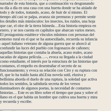
narrador de esta historia, que a continuación va desgranando
su día a día en una casa con una huerta donde se ha aislado de
todo y de todos, tratando, acaso, de huir de sí mismo. El
tiempo ahí casi se palpa, avanza sin premuras y permite sentir
los detalles más minúsculos: los insectos, los ruidos, una hoja
que cae, el olor de la tierra húmeda…Esta historia empieza en
enero, y se nos cuenta en capítulos que abarcan varios meses.
El protagonista establece vínculos mínimos con personas del
entorno rural en el que se ha autoexiliado, recuerda su infancia
–aquel italiano veterano de alguna guerra que se ahorcó al
confundir las luces del pueblo con fogonazos de cañones;
aquellas historias que contaba la abuela, acaso reales, acaso
sacadas de alguna película…–, evoca su llegada a la ciudad
como estudiante, el interés por la estructura de las historias que
contamos, el empeño en desentrañar el secreto de su
funcionamiento; y evoca su relación con Ciro y su ruptura con
él, que lo ha traído hasta ahí.Esta novela sutil, elusiva y
bellísima aborda el duelo de una ruptura, la soledad que activa
todos los sentidos, la sabiduría secreta de los versos
iluminadores de algunos poetas, la necesidad de contarnos
historias… Este es un libro sobre el tiempo que pasa y sobre el
llano en el que habita un hombre que cultiva una huerta y mira
y recuerda y escribe.