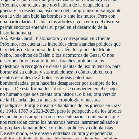
Próximo, con relatos que nos hablan de la ocupación, la
guerra y la resistencia, así como del compromiso inextinguible
con la vida aún bajo las bombas o ante los muros. Pero con
una particularidad: sitúa a los árboles en el centro del discurso,
permitiéndonos entender su papel en el desarrollo de la
historia humana.
Así, Paola Caridi, historiadora y corresponsal en Oriente
Próximo, nos cuenta las increíbles circunstancias políticas que
hay detrás de la morera de Jerusalén, los pinos del Monte
Nebo, los olivos de Belén o los sicomoros de Gaza. O nos
describe cómo las autoridades israelíes prohíben a los
palestinos la recogida de ciertas plantas de uso milenario, para
borrar así su cultura y sus tradiciones; o cómo cubren con
cientos de miles de árboles las aldeas palestinas
bombardeadas, para hacerlas desaparecer por siempre de los
mapas. De esta forma, los árboles se convierten en el espejo
no humano que nos cuenta otra historia, o bien, otra versión
de la Historia, ajena a nuestra cronología y nuestros
paradigmas. Porque nosotros hablamos de las guerras en Gaza
de 1948, 1967 o 2023-2025, pero la perspectiva de los árboles
es mucho más amplia: son seres centenarios o milenarios que
nos recuerdan cómo los humanos hemos instrumentalizado a
largo plazo la naturaleza con fines políticos y colonialistas.
De este modo, este ensayo entrelaza cultura y experiencia,
política e intimidad, hechos históricos y testimonios anónimos,