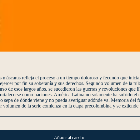
as máscaras refleja el proceso a un tiempo doloroso y fecundo que inic
 ejercer por fin su soberanía y sus derechos. Segundo volumen de la tril
rso de esos largos años, se sucedieron las guerras y revoluciones que li
rtalecerse como naciones. América Latina no solamente ha sufrido el de
o sepa de dónde viene y no pueda averiguar adónde va. Memoria del fueg
r volumen de la serie comienza en la etapa precolombina y se extiende h
Añadir al carrito