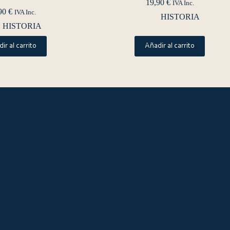
19,90
€
IVA Inc.
90
€
IVA Inc.
HISTORIA
HISTORIA
ir al carrito
Añadir al carrito