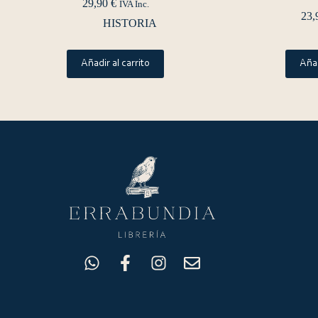
29,90
€
IVA Inc.
23,
HISTORIA
Añadir al carrito
Añad