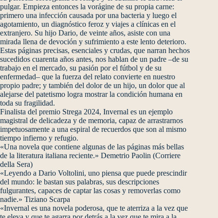
pulgar. Empieza entonces la vorágine de su propia carne:
primero una infección causada por una bacteria y luego el
agotamiento, un diagnóstico feroz y viajes a clínicas en el
extranjero. Su hijo Dario, de veinte años, asiste con una
mirada llena de devoción y sufrimiento a este lento deterioro.
Estas páginas precisas, esenciales y crudas, que narran hechos
sucedidos cuarenta años antes, nos hablan de un padre –de su
trabajo en el mercado, su pasión por el fútbol y de su
enfermedad– que la fuerza del relato convierte en nuestro
propio padre; y también del dolor de un hijo, un dolor que al
alejarse del patetismo logra mostrar la condición humana en
toda su fragilidad.
Finalista del premio Strega 2024, Invernal es un ejemplo
magistral de delicadeza y de memoria, capaz de arrastrarnos
impetuosamente a una espiral de recuerdos que son al mismo
tiempo infierno y refugio.
«Una novela que contiene algunas de las páginas más bellas
de la literatura italiana reciente.» Demetrio Paolin (Corriere
della Sera)
«Leyendo a Dario Voltolini, uno piensa que puede prescindir
del mundo: le bastan sus palabras, sus descripciones
fulgurantes, capaces de captar las cosas y removerlas como
nadie.» Tiziano Scarpa
«Invernal es una novela poderosa, que te aterriza a la vez que
te eleva y que te agarra por detrás a la vez que te mira a la