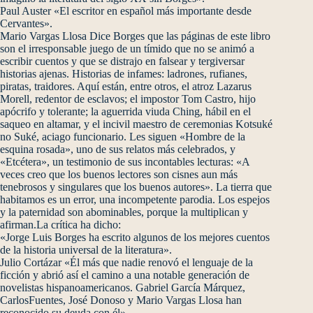
Paul Auster «El escritor en español más importante desde
Cervantes».
Mario Vargas Llosa Dice Borges que las páginas de este libro
son el irresponsable juego de un tímido que no se animó a
escribir cuentos y que se distrajo en falsear y tergiversar
historias ajenas. Historias de infames: ladrones, rufianes,
piratas, traidores. Aquí están, entre otros, el atroz Lazarus
Morell, redentor de esclavos; el impostor Tom Castro, hijo
apócrifo y tolerante; la aguerrida viuda Ching, hábil en el
saqueo en altamar, y el incivil maestro de ceremonias Kotsuké
no Suké, aciago funcionario. Les siguen «Hombre de la
esquina rosada», uno de sus relatos más celebrados, y
«Etcétera», un testimonio de sus incontables lecturas: «A
veces creo que los buenos lectores son cisnes aun más
tenebrosos y singulares que los buenos autores». La tierra que
habitamos es un error, una incompetente parodia. Los espejos
y la paternidad son abominables, porque la multiplican y
afirman.La crítica ha dicho:
«Jorge Luis Borges ha escrito algunos de los mejores cuentos
de la historia universal de la literatura».
Julio Cortázar «Él más que nadie renovó el lenguaje de la
ficción y abrió así el camino a una notable generación de
novelistas hispanoamericanos. Gabriel García Márquez,
CarlosFuentes, José Donoso y Mario Vargas Llosa han
reconocido su deuda con él».