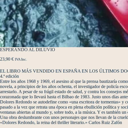
ESPERANDO AL DILUVIO
23,90
€
IVA Inc.
EL LIBRO MÁS VENDIDO EN ESPAÑA EN LOS ÚLTIMOS DOCE MESESUn s
4.ª edición
Entre los años 1968 y 1969, el asesino al que la prensa bautizaría como
novela, a principios de los años ochenta, el investigador de policía es
arrestarlo. A pesar de su frágil estado de salud, y contra los consejos 
corazonada que lo llevará hasta el Bilbao de 1983. Justo unos días ante
Dolores Redondo se autodefine como «una escritora de tormentas» y con
pasado a la vez que retrata una época en plena ebullición política y soci
ventanas abiertas al mundo y, sobre todo, a la música. Y es también un c
Una obra deslumbrante con unos personajes que nos llevan de la crueld
«Dolores Redondo, la reina del thriller literario.» Carlos Ruiz Zafón