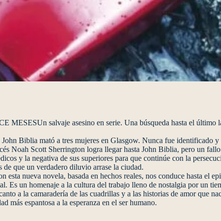
alvaje asesino en serie. Una búsqueda hasta el último latido
 John Biblia mató a tres mujeres en Glasgow. Nunca fue identificado y e
cocés Noah Scott Sherrington logra llegar hasta John Biblia, pero un fal
médicos y la negativa de sus superiores para que continúe con la persecu
s de que un verdadero diluvio arrase la ciudad.
 esta nueva novela, basada en hechos reales, nos conduce hasta el epi
al. Es un homenaje a la cultura del trabajo lleno de nostalgia por un tie
anto a la camaradería de las cuadrillas y a las historias de amor que na
ad más espantosa a la esperanza en el ser humano.