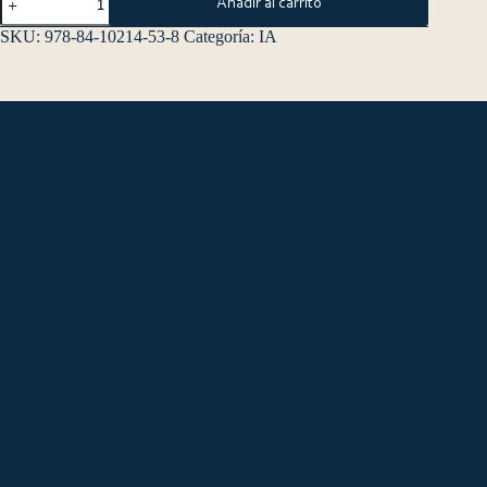
Añadir al carrito
SKU:
978-84-10214-53-8
Categoría:
IA