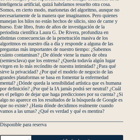
inteligencia artificial, quizá habríamos resuelto otra cosa.
Somos, en cierto modo, marionetas del algoritmo, aunque no
necesariamente de la manera que imaginamos. Pero quienes
manejan los hilos no están hechos de silicio, sino de carne y
hueso. Este libro, fruto de años de investigación de la
periodista científica Laura G. De Rivera, profundiza en
distintas consecuencias de la penetración masiva de los
algoritmos en nuestro día a día y responde a alguna de las
preguntas más importantes de nuestro tiempo: ¿Sabemos
cuánto contaminan? ¿De dónde viene la mano de obra
(semiesclava) que los entrena? ¿Queda todavía algún lugar
virgen en lo más recóndito de nuestra intimidad? ¿Para qué
sirve la privacidad? ¿Por qué el modelo de negocio de las
grandes plataformas se basa en fomentar la enfermedad
mental? ¿Dónde queda la sensibilidad artística que es humana
por definición? ¿Por qué la IA jamás podrá ser neutral? ¿Cuál
es el peligro de dejar que haga predicciones por su cuenta? ¿Si
algo no aparece en los resultados de la búsqueda de Google es
que no existe? ¿Hasta dónde decidimos realmente cuando
vamos a las urnas? ¿Qué es verdad y qué es mentira?
Disponible para reserva