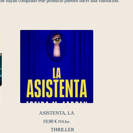
 que hayan comprado este producto pueden hacer una valoración.
ASISTENTA, LA
19,90
€
IVA Inc.
THRILLER