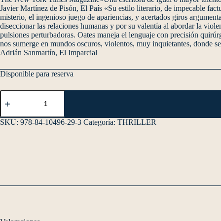
Javier Martínez de Pisón, El País «Su estilo literario, de impecable fac
misterio, el ingenioso juego de apariencias, y acertados giros argumen
diseccionar las relaciones humanas y por su valentía al abordar la viol
pulsiones perturbadoras. Oates maneja el lenguaje con precisión quirú
nos sumerge en mundos oscuros, violentos, muy inquietantes, donde se 
Adrián Sanmartín, El Imparcial
Disponible para reserva
SKU:
978-84-10496-29-3
Categoría:
THRILLER