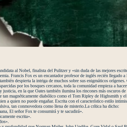
ndidata al Nobel, finalista del Pulitzer y «sin duda de las mejores es
mia. Francis Fox es un encantador profesor de inglés recién llegado a 
 también despierta la intriga de muchos sobre sus enigmáticos orígene
esparcidas por los bosques cercanos, toda la comunidad empieza a hacer
y justicia, en la que Oates también ilumina los rincones más oscuros d
onaje tan magnéticamente diabólico como el Tom Ripley de Highsmith y
ien a quien no puede engañar. Escrita con el característico estilo intimi
pulsiva, tan conmovedora como llena de misterio.La crítica ha dicho:
ana, El señor Fox te consumirá y te sacudirá».
camente escrita».
dos».
 y profundidad que Norman Mailer, John Updike, Gore Vidal o Saul B