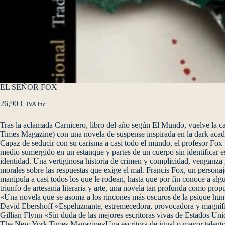
EL SEÑOR FOX
26,90
€
IVA Inc.
Tras la aclamada Carnicero, libro del año según El Mundo, vuelve la ca
Times Magazine) con una novela de suspense inspirada en la dark acade
Capaz de seducir con su carisma a casi todo el mundo, el profesor Fox
medio sumergido en un estanque y partes de un cuerpo sin identificar 
identidad. Una vertiginosa historia de crimen y complicidad, venganza 
morales sobre las respuestas que exige el mal. Francis Fox, un pers
manipula a casi todos los que le rodean, hasta que por fin conoce a algu
triunfo de artesanía literaria y arte, una novela tan profunda como pro
«Una novela que se asoma a los rincones más oscuros de la psique hum
David Ebershoff «Espeluznante, estremecedora, provocadora y magnífi
Gillian Flynn «Sin duda de las mejores escritoras vivas de Estados Uni
The New York Times Magazine«Una escritora de igual o mayor talento