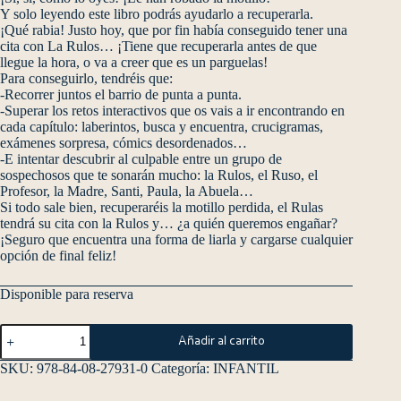
Y solo leyendo este libro podrás ayudarlo a recuperarla.
¡Qué rabia! Justo hoy, que por fin había conseguido tener una
cita con La Rulos… ¡Tiene que recuperarla antes de que
llegue la hora, o va a creer que es un parguelas!
Para conseguirlo, tendréis que:
-Recorrer juntos el barrio de punta a punta.
-Superar los retos interactivos que os vais a ir encontrando en
cada capítulo: laberintos, busca y encuentra, crucigramas,
exámenes sorpresa, cómics desordenados…
-E intentar descubrir al culpable entre un grupo de
sospechosos que te sonarán mucho: la Rulos, el Ruso, el
Profesor, la Madre, Santi, Paula, la Abuela…
Si todo sale bien, recuperaréis la motillo perdida, el Rulas
tendrá su cita con la Rulos y… ¿a quién queremos engañar?
¡Seguro que encuentra una forma de liarla y cargarse cualquier
opción de final feliz!
Disponible para reserva
Añadir al carrito
SKU:
978-84-08-27931-0
Categoría:
INFANTIL