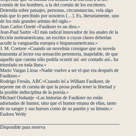
común de los hombres, a la del común de los escritores.
Detenida sobre paisajes, personas, circunstancias, veía algo
más que lo percibido por nosotros […]. Es, literariamente, uno
de los más grandes artistas del siglo.»
Juan Carlos Onetti «Faulkner es un dios.»
Jean-Paul Sartre «El más radical innovador de los anales de la
ficción norteamericana, un escritor a cuyas clases deberían
acudir la vanguardia europea e hispanoamericana.»
J. M. Coetzee «Cuando un novelista consigue que su novela
transmita al lector esa sensación perentoria, inapelable, de que
aquello que cuenta sólo podría ocurrir así -ser contado así-, ha
triunfado en toda línea.»
Mario Vargas Llosa «Nadie vuelve a ser el que era después de
Faulkner.»
Rodrigo Fresán, ABC«Cuando leí a William Faulkner, de
repente me di cuenta de que la prosa podía tener la libertad y
la posible indisciplina de la poesía.»
Michael Ondaatje «Las historias de Faulkner no están
adornadas de humor, sino que el humor emana de ellas, tanto
de su sangre y sus huesos como de su pasión y su lirismo.»
Eudora Welty
Disponible para reserva