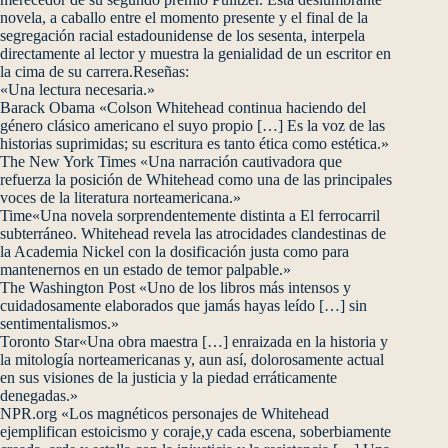
novela, a caballo entre el momento presente y el final de la
segregación racial estadounidense de los sesenta, interpela
directamente al lector y muestra la genialidad de un escritor en
la cima de su carrera.Reseñas:
«Una lectura necesaria.»
Barack Obama «Colson Whitehead continua haciendo del
género clásico americano el suyo propio […] Es la voz de las
historias suprimidas; su escritura es tanto ética como estética.»
The New York Times «Una narración cautivadora que
refuerza la posición de Whitehead como una de las principales
voces de la literatura norteamericana.»
Time«Una novela sorprendentemente distinta a El ferrocarril
subterráneo. Whitehead revela las atrocidades clandestinas de
la Academia Nickel con la dosificación justa como para
mantenernos en un estado de temor palpable.»
The Washington Post «Uno de los libros más intensos y
cuidadosamente elaborados que jamás hayas leído […] sin
sentimentalismos.»
Toronto Star«Una obra maestra […] enraizada en la historia y
la mitología norteamericanas y, aun así, dolorosamente actual
en sus visiones de la justicia y la piedad erráticamente
denegadas.»
NPR.org «Los magnéticos personajes de Whitehead
ejemplifican estoicismo y coraje,y cada escena, soberbiamente