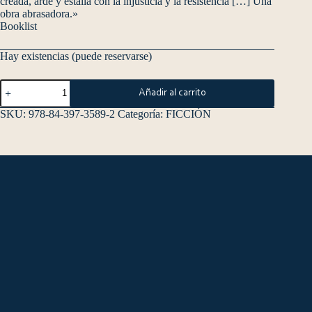
creada, arde y estalla con la injusticia y la resistencia […] Una
obra abrasadora.»
Booklist
Hay existencias (puede reservarse)
Añadir al carrito
SKU:
978-84-397-3589-2
Categoría:
FICCIÓN