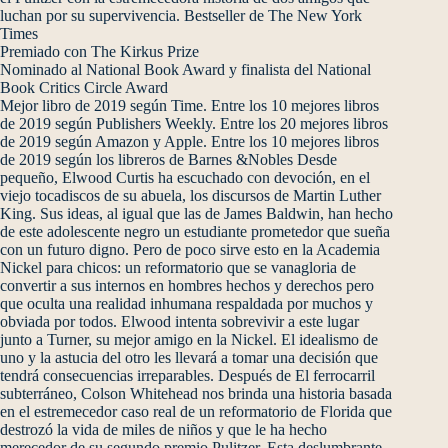
luchan por su supervivencia. Bestseller de The New York
Times
Premiado con The Kirkus Prize
Nominado al National Book Award y finalista del National
Book Critics Circle Award
Mejor libro de 2019 según Time. Entre los 10 mejores libros
de 2019 según Publishers Weekly. Entre los 20 mejores libros
de 2019 según Amazon y Apple. Entre los 10 mejores libros
de 2019 según los libreros de Barnes &Nobles Desde
pequeño, Elwood Curtis ha escuchado con devoción, en el
viejo tocadiscos de su abuela, los discursos de Martin Luther
King. Sus ideas, al igual que las de James Baldwin, han hecho
de este adolescente negro un estudiante prometedor que sueña
con un futuro digno. Pero de poco sirve esto en la Academia
Nickel para chicos: un reformatorio que se vanagloria de
convertir a sus internos en hombres hechos y derechos pero
que oculta una realidad inhumana respaldada por muchos y
obviada por todos. Elwood intenta sobrevivir a este lugar
junto a Turner, su mejor amigo en la Nickel. El idealismo de
uno y la astucia del otro les llevará a tomar una decisión que
tendrá consecuencias irreparables. Después de El ferrocarril
subterráneo, Colson Whitehead nos brinda una historia basada
en el estremecedor caso real de un reformatorio de Florida que
destrozó la vida de miles de niños y que le ha hecho
merecedor de su segundo premio Pulitzer. Esta deslumbrante