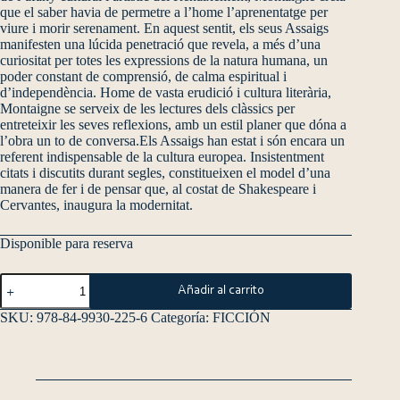
que el saber havia de permetre a l’home l’aprenentatge per
viure i morir serenament. En aquest sentit, els seus Assaigs
manifesten una lúcida penetració que revela, a més d’una
curiositat per totes les expressions de la natura humana, un
poder constant de comprensió, de calma espiritual i
d’independència. Home de vasta erudició i cultura literària,
Montaigne se serveix de les lectures dels clàssics per
entreteixir les seves reflexions, amb un estil planer que dóna a
l’obra un to de conversa.Els Assaigs han estat i són encara un
referent indispensable de la cultura europea. Insistentment
citats i discutits durant segles, constitueixen el model d’una
manera de fer i de pensar que, al costat de Shakespeare i
Cervantes, inaugura la modernitat.
Disponible para reserva
Añadir al carrito
SKU:
978-84-9930-225-6
Categoría:
FICCIÓN