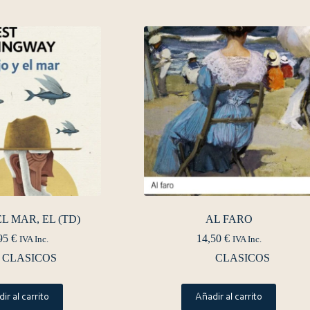
EL MAR, EL (TD)
AL FARO
95
€
14,50
€
IVA Inc.
IVA Inc.
CLASICOS
CLASICOS
ir al carrito
Añadir al carrito