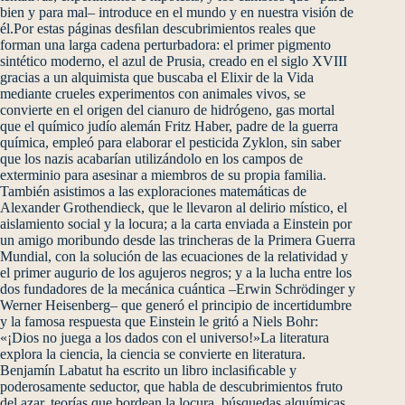
bien y para mal– introduce en el mundo y en nuestra visión de
él.Por estas páginas desﬁlan descubrimientos reales que
forman una larga cadena perturbadora: el primer pigmento
sintético moderno, el azul de Prusia, creado en el siglo XVIII
gracias a un alquimista que buscaba el Elixir de la Vida
mediante crueles experimentos con animales vivos, se
convierte en el origen del cianuro de hidrógeno, gas mortal
que el químico judío alemán Fritz Haber, padre de la guerra
química, empleó para elaborar el pesticida Zyklon, sin saber
que los nazis acabarían utilizándolo en los campos de
exterminio para asesinar a miembros de su propia familia.
También asistimos a las exploraciones matemáticas de
Alexander Grothendieck, que le llevaron al delirio místico, el
aislamiento social y la locura; a la carta enviada a Einstein por
un amigo moribundo desde las trincheras de la Primera Guerra
Mundial, con la solución de las ecuaciones de la relatividad y
el primer augurio de los agujeros negros; y a la lucha entre los
dos fundadores de la mecánica cuántica –Erwin Schrödinger y
Werner Heisenberg– que generó el principio de incertidumbre
y la famosa respuesta que Einstein le gritó a Niels Bohr:
«¡Dios no juega a los dados con el universo!»La literatura
explora la ciencia, la ciencia se convierte en literatura.
Benjamín Labatut ha escrito un libro inclasiﬁcable y
poderosamente seductor, que habla de descubrimientos fruto
del azar, teorías que bordean la locura, búsquedas alquímicas