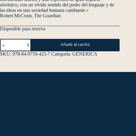
aforístico, con un vívido sentido del poder del lenguaje y de
las ideas en una sociedad humana cambiante.»
Robert McCrum, The Guardian
Disponible para reserva
Añadir al carrito
SKU:
978-84-9759-425-7
Categoría:
GENERICA