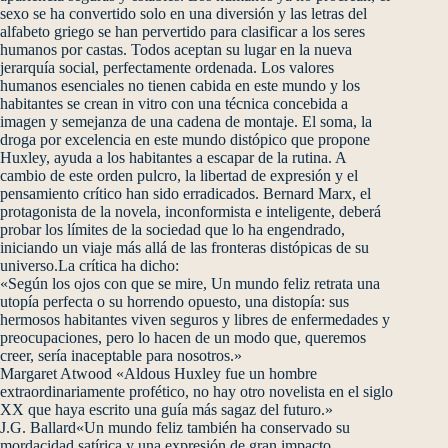
sexo se ha convertido solo en una diversión y las letras del
alfabeto griego se han pervertido para clasificar a los seres
humanos por castas. Todos aceptan su lugar en la nueva
jerarquía social, perfectamente ordenada. Los valores
humanos esenciales no tienen cabida en este mundo y los
habitantes se crean in vitro con una técnica concebida a
imagen y semejanza de una cadena de montaje. El soma, la
droga por excelencia en este mundo distópico que propone
Huxley, ayuda a los habitantes a escapar de la rutina. A
cambio de este orden pulcro, la libertad de expresión y el
pensamiento crítico han sido erradicados. Bernard Marx, el
protagonista de la novela, inconformista e inteligente, deberá
probar los límites de la sociedad que lo ha engendrado,
iniciando un viaje más allá de las fronteras distópicas de su
universo.La crítica ha dicho:
«Según los ojos con que se mire, Un mundo feliz retrata una
utopía perfecta o su horrendo opuesto, una distopía: sus
hermosos habitantes viven seguros y libres de enfermedades y
preocupaciones, pero lo hacen de un modo que, queremos
creer, sería inaceptable para nosotros.»
Margaret Atwood «Aldous Huxley fue un hombre
extraordinariamente profético, no hay otro novelista en el siglo
XX que haya escrito una guía más sagaz del futuro.»
J.G. Ballard«Un mundo feliz también ha conservado su
mordacidad satírica y una expresión de gran impacto