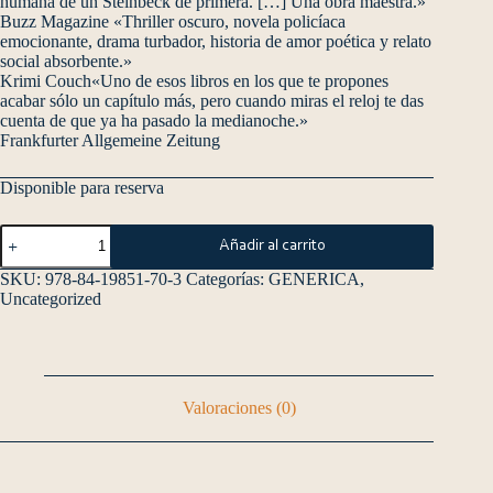
humana de un Steinbeck de primera. […] Una obra maestra.»
Buzz Magazine «Thriller oscuro, novela policíaca
emocionante, drama turbador, historia de amor poética y relato
social absorbente.»
Krimi Couch«Uno de esos libros en los que te propones
acabar sólo un capítulo más, pero cuando miras el reloj te das
cuenta de que ya ha pasado la medianoche.»
Frankfurter Allgemeine Zeitung
Disponible para reserva
Añadir al carrito
SKU:
978-84-19851-70-3
Categorías:
GENERICA
,
Uncategorized
Valoraciones (0)