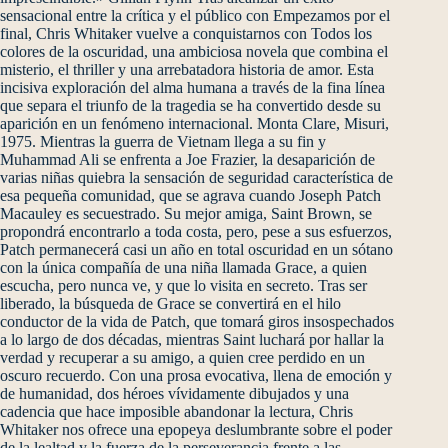
sensacional entre la crítica y el público con Empezamos por el
final, Chris Whitaker vuelve a conquistarnos con Todos los
colores de la oscuridad, una ambiciosa novela que combina el
misterio, el thriller y una arrebatadora historia de amor. Esta
incisiva exploración del alma humana a través de la fina línea
que separa el triunfo de la tragedia se ha convertido desde su
aparición en un fenómeno internacional. Monta Clare, Misuri,
1975. Mientras la guerra de Vietnam llega a su fin y
Muhammad Ali se enfrenta a Joe Frazier, la desaparición de
varias niñas quiebra la sensación de seguridad característica de
esa pequeña comunidad, que se agrava cuando Joseph Patch
Macauley es secuestrado. Su mejor amiga, Saint Brown, se
propondrá encontrarlo a toda costa, pero, pese a sus esfuerzos,
Patch permanecerá casi un año en total oscuridad en un sótano
con la única compañía de una niña llamada Grace, a quien
escucha, pero nunca ve, y que lo visita en secreto. Tras ser
liberado, la búsqueda de Grace se convertirá en el hilo
conductor de la vida de Patch, que tomará giros insospechados
a lo largo de dos décadas, mientras Saint luchará por hallar la
verdad y recuperar a su amigo, a quien cree perdido en un
oscuro recuerdo. Con una prosa evocativa, llena de emoción y
de humanidad, dos héroes vívidamente dibujados y una
cadencia que hace imposible abandonar la lectura, Chris
Whitaker nos ofrece una epopeya deslumbrante sobre el poder
de la lealtad y la fuerza de la perseverancia frente a las