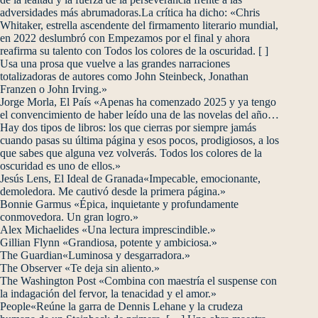
adversidades más abrumadoras.La crítica ha dicho: «Chris
Whitaker, estrella ascendente del firmamento literario mundial,
en 2022 deslumbró con Empezamos por el final y ahora
reafirma su talento con Todos los colores de la oscuridad. [ ]
Usa una prosa que vuelve a las grandes narraciones
totalizadoras de autores como John Steinbeck, Jonathan
Franzen o John Irving.»
Jorge Morla, El País «Apenas ha comenzado 2025 y ya tengo
el convencimiento de haber leído una de las novelas del año…
Hay dos tipos de libros: los que cierras por siempre jamás
cuando pasas su última página y esos pocos, prodigiosos, a los
que sabes que alguna vez volverás. Todos los colores de la
oscuridad es uno de ellos.»
Jesús Lens, El Ideal de Granada«Impecable, emocionante,
demoledora. Me cautivó desde la primera página.»
Bonnie Garmus «Épica, inquietante y profundamente
conmovedora. Un gran logro.»
Alex Michaelides «Una lectura imprescindible.»
Gillian Flynn «Grandiosa, potente y ambiciosa.»
The Guardian«Luminosa y desgarradora.»
The Observer «Te deja sin aliento.»
The Washington Post «Combina con maestría el suspense con
la indagación del fervor, la tenacidad y el amor.»
People«Reúne la garra de Dennis Lehane y la crudeza