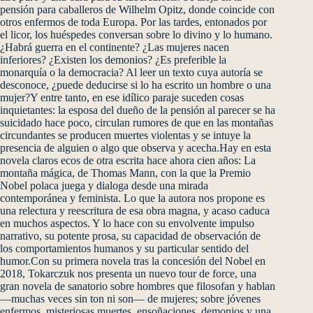
pensión para caballeros de Wilhelm Opitz, donde coincide con
otros enfermos de toda Europa. Por las tardes, entonados por
el licor, los huéspedes conversan sobre lo divino y lo humano.
¿Habrá guerra en el continente? ¿Las mujeres nacen
inferiores? ¿Existen los demonios? ¿Es preferible la
monarquía o la democracia? Al leer un texto cuya autoría se
desconoce, ¿puede deducirse si lo ha escrito un hombre o una
mujer?Y entre tanto, en ese idílico paraje suceden cosas
inquietantes: la esposa del dueño de la pensión al parecer se ha
suicidado hace poco, circulan rumores de que en las montañas
circundantes se producen muertes violentas y se intuye la
presencia de alguien o algo que observa y acecha.Hay en esta
novela claros ecos de otra escrita hace ahora cien años: La
montaña mágica, de Thomas Mann, con la que la Premio
Nobel polaca juega y dialoga desde una mirada
contemporánea y feminista. Lo que la autora nos propone es
una relectura y reescritura de esa obra magna, y acaso caduca
en muchos aspectos. Y lo hace con su envolvente impulso
narrativo, su potente prosa, su capacidad de observación de
los comportamientos humanos y su particular sentido del
humor.Con su primera novela tras la concesión del Nobel en
2018, Tokarczuk nos presenta un nuevo tour de force, una
gran novela de sanatorio sobre hombres que filosofan y hablan
—muchas veces sin ton ni son— de mujeres; sobre jóvenes
enfermos, misteriosas muertes, ensoñaciones, demonios y una