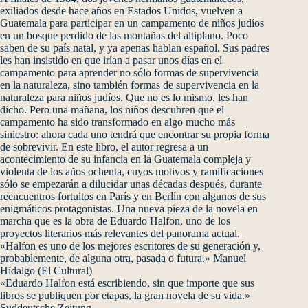
exiliados desde hace años en Estados Unidos, vuelven a
Guatemala para participar en un campamento de niños judíos
en un bosque perdido de las montañas del altiplano. Poco
saben de su país natal, y ya apenas hablan español. Sus padres
les han insistido en que irían a pasar unos días en el
campamento para aprender no sólo formas de supervivencia
en la naturaleza, sino también formas de supervivencia en la
naturaleza para niños judíos. Que no es lo mismo, les han
dicho. Pero una mañana, los niños descubren que el
campamento ha sido transformado en algo mucho más
siniestro: ahora cada uno tendrá que encontrar su propia forma
de sobrevivir. En este libro, el autor regresa a un
acontecimiento de su infancia en la Guatemala compleja y
violenta de los años ochenta, cuyos motivos y ramificaciones
sólo se empezarán a dilucidar unas décadas después, durante
reencuentros fortuitos en París y en Berlín con algunos de sus
enigmáticos protagonistas. Una nueva pieza de la novela en
marcha que es la obra de Eduardo Halfon, uno de los
proyectos literarios más relevantes del panorama actual.
«Halfon es uno de los mejores escritores de su generación y,
probablemente, de alguna otra, pasada o futura.» Manuel
Hidalgo (El Cultural)
«Eduardo Halfon está escribiendo, sin que importe que sus
libros se publiquen por etapas, la gran novela de su vida.»
Süddeutsche Zeitung