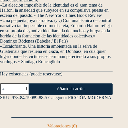
«La aleación imposible de la identidad es el gran tema de
Halfon, la ansiedad que subyace en su compulsiva puesta en
escena del pasado.» The New York Times Book Review
«Una pequeña joya narrativa. (…) Con una técnica de control
narrativo tan impecable como discreta, Eduardo Halfon refleja
en su propia disyuntiva identitaria la de muchos y hurga en la
herida de la formación de las identidades colectivas.»
Domingo Ródenas (Babelia / El País)
«Escalofriante. Una historia ambientada en la selva de
Guatemala que resuena en Gaza, en Donbass, en cualquier
lugar donde las víctimas se terminan pareciendo a sus propios
verdugos.» Santiago Roncagliolo
Hay existencias (puede reservarse)
Añadir al carrito
SKU:
978-84-19089-88-5
Categoría:
FICCIÓN MODERNA
Valoraciones (0)