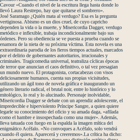
Cavour «Cuando el nivel de la escritura llega hasta donde lo
llevó Laura Restrepo, hay que quitarse el sombrero».
José Saramago ¿Quién mata al verdugo? Esa es la pregunta
vertiginosa. Abismo es un dios cruel, de cuyo capricho
dependen la vida o la muerte, y Misericordia Dagger, verdugo
metódico e inflexible, trabaja incondicionalmente bajo sus
órdenes. Pero su obediencia se ve puesta a prueba cuando se
enamora de la nieta de su próxima víctima. Esta novela es una
extraordinaria parodia de los fieros tiempos actuales, marcados
por el delirio de gobernantes autoritarios, irracionales y
criminales. Tragicomedia universal, teatraliza cíclicas épocas
de terror que anuncian el caos definitivo, o tal vez presagian
un mundo nuevo. El protagonista, cortacabezas con visos
deliciosamente humanos, cuenta sus propias vicisitudes,
utilizando un ágil tono de novela gráfica e inaugurando un
género literario radical, el brutal noir, entre lo histórico y lo
mitológico, lo real y lo alucinado. Personaje inolvidable,
Misericordia Dagger se debate con un aprendiz adolescente, el
impredecible e hiperviolento Príncipe Sangre, a quien quiere
legarle su conocimiento del oficio y su amada daga, «afilada
como el hambre e insospechada como una mujer». Además,
lleva tatuada con fuego en la espalda la imagen mítica del
enigmático Acéfalo. «No convoques a Acéfalo, solo vendrá
cuando él quiera. Aparecerá y creeremos».La crítica ha dicho:
«La narrativa de Restrepo tiene una distinción estética digna