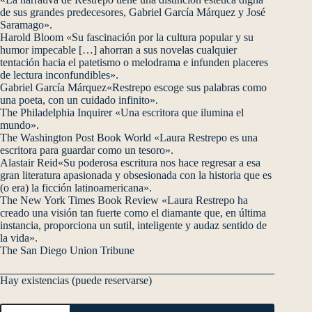
de sus grandes predecesores, Gabriel García Márquez y José
Saramago».
Harold Bloom «Su fascinación por la cultura popular y su
humor impecable […] ahorran a sus novelas cualquier
tentación hacia el patetismo o melodrama e infunden placeres
de lectura inconfundibles».
Gabriel García Márquez«Restrepo escoge sus palabras como
una poeta, con un cuidado infinito».
The Philadelphia Inquirer «Una escritora que ilumina el
mundo».
The Washington Post Book World «Laura Restrepo es una
escritora para guardar como un tesoro».
Alastair Reid«Su poderosa escritura nos hace regresar a esa
gran literatura apasionada y obsesionada con la historia que es
(o era) la ficción latinoamericana».
The New York Times Book Review «Laura Restrepo ha
creado una visión tan fuerte como el diamante que, en última
instancia, proporciona un sutil, inteligente y audaz sentido de
la vida».
The San Diego Union Tribune
Hay existencias (puede reservarse)