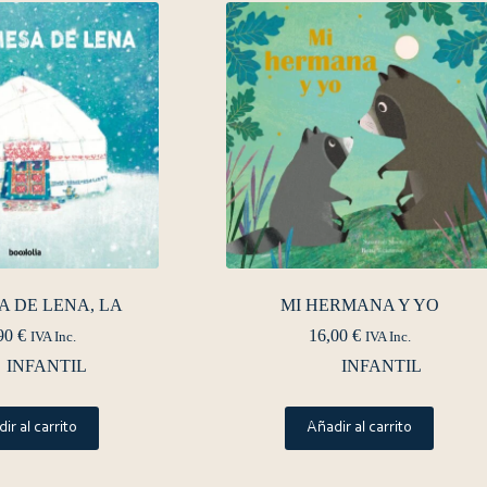
 DE LENA, LA
MI HERMANA Y YO
90
€
16,00
€
IVA Inc.
IVA Inc.
INFANTIL
INFANTIL
ir al carrito
Añadir al carrito