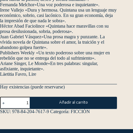
Fernanda Melchor«Una voz poderosa e inquietante».
Irene Vallejo «Dura y hermosa. Quintana usa un lenguaje muy
económico, sobrio, casi lacónico. En su gran economía, deja
la impresión de que nada le sobra».
Héctor Abad Faciolince «Quintana hace maravillas con su
prosa desilusionada, sobria, poderosa».
Juan Gabriel Vásquez«Una prosa magra y punzante. La
vívida novela de Quintana sobre el amor, la traición y el
abandono golpea fuerte».
Publishers Weekly «Un texto poderoso sobre una mujer en
rebelión que no se entrega del todo al sufrimiento».
Ariane Singer, Le Monde«En tres palabras: singular,
asfixiante, inquietante».
Läetitia Favro, Lire
Hay existencias (puede reservarse)
Añadir al carrito
SKU:
978-84-204-7617-9
Categoría:
FICCIÓN