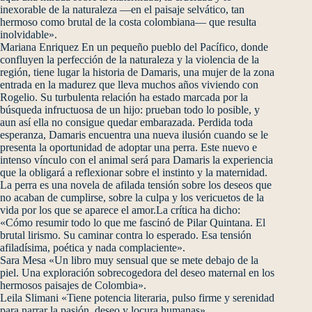
inexorable de la naturaleza —en el paisaje selvático, tan
hermoso como brutal de la costa colombiana— que resulta
inolvidable».
Mariana Enriquez En un pequeño pueblo del Pacífico, donde
confluyen la perfección de la naturaleza y la violencia de la
región, tiene lugar la historia de Damaris, una mujer de la zona
entrada en la madurez que lleva muchos años viviendo con
Rogelio. Su turbulenta relación ha estado marcada por la
búsqueda infructuosa de un hijo: prueban todo lo posible, y
aun así ella no consigue quedar embarazada. Perdida toda
esperanza, Damaris encuentra una nueva ilusión cuando se le
presenta la oportunidad de adoptar una perra. Este nuevo e
intenso vínculo con el animal será para Damaris la experiencia
que la obligará a reflexionar sobre el instinto y la maternidad.
La perra es una novela de afilada tensión sobre los deseos que
no acaban de cumplirse, sobre la culpa y los vericuetos de la
vida por los que se aparece el amor.La crítica ha dicho:
«Cómo resumir todo lo que me fascinó de Pilar Quintana. El
brutal lirismo. Su caminar contra lo esperado. Esa tensión
afiladísima, poética y nada complaciente».
Sara Mesa «Un libro muy sensual que se mete debajo de la
piel. Una exploración sobrecogedora del deseo maternal en los
hermosos paisajes de Colombia».
Leila Slimani «Tiene potencia literaria, pulso firme y serenidad
para narrar la pasión, deseo y locura humanas».