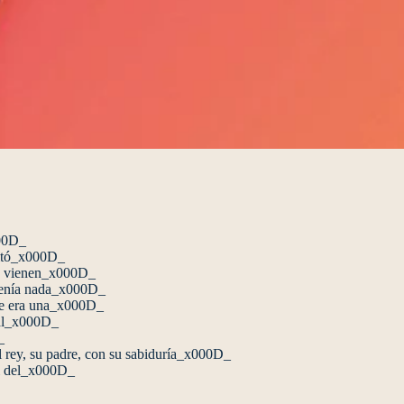
000D_
isitó_x000D_
 se vienen_x000D_
 tenía nada_x000D_
que era una_x000D_
r al_x000D_
_
 al rey, su padre, con su sabiduría_x000D_
nal del_x000D_