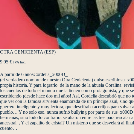
OTRA CENICIENTA (ESP)
9,95
€
IVA Inc.
A partir de 6 añosCordelia_x000D_
(el verdadero nombre de nuestra Otra Cenicienta) quiso escribir su_x
propia historia. Y para lograrlo, de la mano de la abuela Coralina, rev
los cuentos de todo el mundo que la tienen como protagonista, y que
escribiendo ¡desde hace dos mil años! Así, Cordelia descubrió que no
que ver con la famosa sirvienta enamorada de un príncipe azul, sino 
guerrera inteligente y muy lectora, que descifraba acertijos para salva
pueblo… Y no solo eso, nunca sufrió bullying por parte de sus_x000D
hermanas, sino todo lo contrario: se aliaron entre las tres para rescatar
ancestral. ¿Y el zapatito de cristal? Un misterio que se desvelará al fi
cuento…